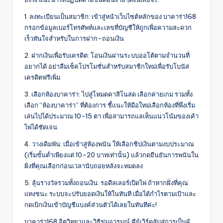
1. ลงทะเบียนเป็นสมาชิก: เข้าสู่หน้าเว็บไซต์หลักของ บาคาร่า168
กรอกข้อมูลเบอร์โทรศัพท์และเลขที่บัญชีให้ถูกเพื่อความสะดวก
เร็วทันใจสำหรับในการฝาก-ถอนเงิน
2. ฝากเงินเพื่อรับเครดิต: โอนเงินผ่านระบบออโต้ตามจำนวนที่
อยากได้ อย่าลืมเช็คโปรโมชั่นสำหรับสมาชิกใหม่เพื่อรับโบนัส
เครดิตฟรีเพิ่ม
3. เลือกห้องบาคาร่า: ไปสู่โหมดคาสิโนสด เลือกค่ายเกม รวมทั้ง
เลือก “ห้องบาคาร่า” ที่ต้องการ ชี้แนะให้มือใหม่เลือกห้องที่พึ่งเริ่ม
เล่นไปได้ประมาณ 10-15 ตา เพื่อสามารถแลเห็นแนวโน้มของเค้า
ไพ่ได้ชัดเจน
4. วางเดิมพัน: เมื่อเข้าสู่ห้องพนัน ให้เลือกชิปเงินตามงบประมาณ
(เริ่มขั้นต่ำเพียงแต่ 10-20 บาทเท่านั้น) แล้วกดยืนยันการพนันใน
ฝั่งที่คุณเลือกก่อนเวลานับถอยหลังจะหมดลง
5. ลุ้นรางวัลรวมทั้งถอนเงิน: รอดีลเลอร์เปิดไพ่ ถ้าหากฝั่งที่คุณ
แทงชนะ ระบบจะปรับยอดเงินให้ในทันที เมื่อได้กำไรตามเป้าและ
กดเบิกเงินเข้าบัญชีแบงค์ส่วนตัวได้เลยในทันทีค่ะ!
บาคาร่า168 จิตวิทยาและวิธีข่มอารมณ์ คีย์เวิร์ดลับสู่การเป็นผู้