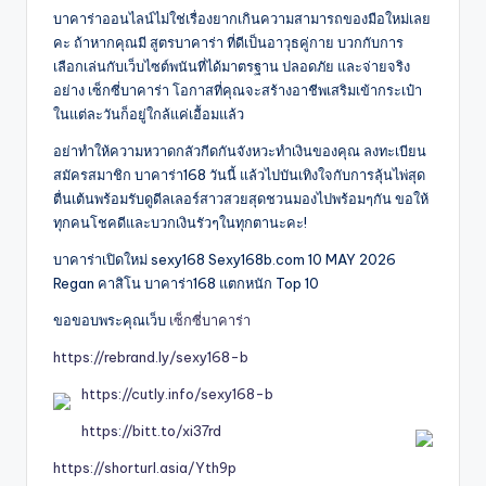
บาคาร่าออนไลน์ไม่ใช่เรื่องยากเกินความสามารถของมือใหม่เลย
คะ ถ้าหากคุณมี สูตรบาคาร่า ที่ดีเป็นอาวุธคู่กาย บวกกับการ
เลือกเล่นกับเว็บไซต์พนันที่ได้มาตรฐาน ปลอดภัย และจ่ายจริง
อย่าง เซ็กซี่บาคาร่า โอกาสที่คุณจะสร้างอาชีพเสริมเข้ากระเป๋า
ในแต่ละวันก็อยู่ใกล้แค่เอื้อมแล้ว
อย่าทำให้ความหวาดกลัวกีดกันจังหวะทำเงินของคุณ ลงทะเบียน
สมัครสมาชิก บาคาร่า168 วันนี้ แล้วไปบันเทิงใจกับการลุ้นไพ่สุด
ตื่นเต้นพร้อมรับดูดีลเลอร์สาวสวยสุดชวนมองไปพร้อมๆกัน ขอให้
ทุกคนโชคดีและบวกเงินรัวๆในทุกตานะคะ!
บาคาร่าเปิดใหม่ sexy168 Sexy168b.com 10 MAY 2026
Regan คาสิโน บาคาร่า168 แตกหนัก Top 10
ขอขอบพระคุณเว็บ
เซ็กซี่บาคาร่า
https://rebrand.ly/sexy168-b
https://cutly.info/sexy168-b
https://bitt.to/xi37rd
https://shorturl.asia/Yth9p