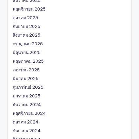
ธันวาคม 2025
พฤศจิกายน 2025
ตุลาคม 2025
กันยายน 2025
สิงหาคม 2025
กรกฎาคม 2025
มิถุนายน 2025
พฤษภาคม 2025
เมษายน 2025
มีนาคม 2025
กุมภาพันธ์ 2025
มกราคม 2025
ธันวาคม 2024
พฤศจิกายน 2024
ตุลาคม 2024
กันยายน 2024