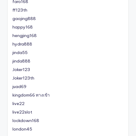
faro168
ff123th
gaojing888
happy168
hengjing168
hydra888
jinda55
jinda888
Joker123
Joker123th
juad69
kingdom66 ทางเข้า
live22
live22slot
lockdown168
london45