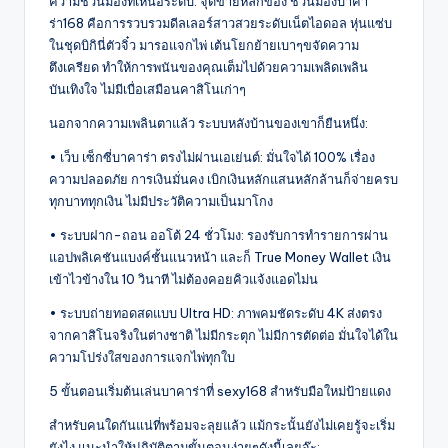
ความชวนมองที่เหนือระดับ: จุดขายหลักของ ชวนมองบาคา
ร่า168 คือการรวบรวมดีลเลอร์สาวสวยระดับเน็ตไอดอล หุ่นแซ่บ
ในชุดบิกินี่ตัวจิ๋ว มารอแจกไพ่ เต้นโยกย้ายเบาๆขจัดความ
ตึงเครียด ทำให้การพนันของคุณเต็มไปด้วยความเพลิดเพลิน
บันเทิงใจ ไม่มีเบื่อเสมือนคาสิโนเก่าๆ
นอกจากความเพลินตาแล้ว ระบบหลังบ้านของเขาก็ยืนหนึ่ง:
• เว็บ เซ็กซี่บาคาร่า ตรงไม่ผ่านเอเย่นต์: มั่นใจได้ 100% เรื่อง
ความปลอดภัย การเงินมั่นคง เบิกเงินหลักแสนหลักล้านก็จ่ายครบ
ทุกบาททุกเงิน ไม่มีประวัติความเป็นมาโกง
• ระบบฝาก-ถอน ออโต้ 24 ชั่วโมง: รองรับการทำรายการผ่าน
แอปพลิเคชันแบงค์ชั้นแนวหน้า และก็ True Money Wallet เงิน
เข้าไวข้างใน 10 วินาที ไม่ต้องคอยคิวแจ้งแอดไม่น
• ระบบถ่ายทอดสดแบบ Ultra HD: ภาพคมชัดระดับ 4K ส่งตรง
จากคาสิโนจริงในต่างชาติ ไม่มีกระตุก ไม่มีการตัดต่อ มั่นใจได้ใน
ความโปร่งใสของการแจกไพ่ทุกใบ
5 ขั้นตอนเริ่มต้นเล่นบาคาร่าที่ sexy168 สำหรับมือใหม่ป้ายแดง
สำหรับคนใดกันแน่ที่พร้อมจะลุยแล้ว แม้กระนั้นยังไม่เคยรู้จะเริ่ม
ยังไง แนะนำให้ปฏิบัติตามขั้นตอนง่ายๆดังนี้เลยจ๊ะ: