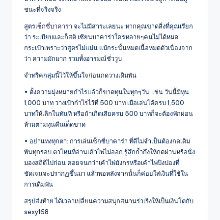
ชนะที่จริงจริง
สูตร
เซ็กซี่บาคาร่า
จะไม่มีสาระเลยนะ หากคุณขาดสิ่งที่คุณเรียก
ว่า ระเบียบและก็สติ เซียนบาคาร่าใครหลายๆคนไม่ได้หมด
กระเป๋าเพราะว่าสูตรไม่แม่น แม้กระนั้นหมดเนื้อหมดตัวเนื่องจาก
ว่า ความมักมาก รวมทั้งอารมณ์ชั่ววูบ
จำทริคกลุ่มนี้ไว้ให้ขึ้นใจก่อนกดวางเดิมพัน
• ตั้งความมุ่งหมายกำไรแล้วก็ขาดทุนในทุกๆวัน: เช่น วันนี้มีทุน
1,000 บาท วางเป้ากำไรไว้ที่ 500 บาท เมื่อเล่นได้ครบ 1,500
บาทให้เลิกในทันที หรือถ้าเกิดเสียครบ 500 บาทก็จะต้องพักผ่อน
ห้ามตามทุนคืนเด็ดขาด
• อย่าแทงทุกตา: การเล่นเซ็กซี่บาคาร่า ที่ดีไม่จำเป็นต้องกดเดิม
พันทุกรอบ ตาไหนที่อ่านเค้าไพ่ไม่ออก รู้สึกก้ำกึ่งให้กดผ่านหรือนั่ง
มองสถิติไปก่อน คอยจนกว่าเค้าไพ่มังกรหรือเค้าไพ่ปิงปองที่
ชัดเจนจะปรากฏขึ้นมา แล้วพอหลังจากนั้นก็ค่อยใส่เงินที่ใช้ใน
การเดิมพัน
สรุปส่งท้าย ได้เวลาเปลี่ยนความสนุกสนานร่าเริงให้เป็นเงินโตกับ
sexy168