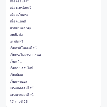
สล็อตออนไลน์
สล็อตเครดิตฟรี
สล็อตเว็บตรง
สล็อตแตกดี
หวยฮานอย vip
เกมยิงปลา
เครดิตฟรี
เว็บคาสิโนออนไลน์
เว็บตรงไม่ผ่านเอเย่นต์
เว็บพนัน
เว็บพนันออนไลน์
เว็บสล็อต
เว็บแทงบอล
แทงบอลออนไลน์
แทงหวยออนไลน์
โจ๊กเกอร์123