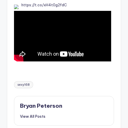
https://t.co/xH4t0g2fdC
Tags:
sexy168
Bryan Peterson
View All Posts