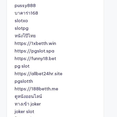
pussy888
บาคาร่า168
slotxo
slotpg
หนังโป๊ไทย
https://1xbetth.win
https://pgslot.spa
https://funny18.bet
pg slot
https://allbet24hr.site
pgslotth
https://188betth.me
ดูหนังออนไลน์
ทางเข้า joker
joker slot