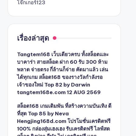
โจ๊กเกอร์123
เรื่องล่าสุด
Tangtem168 เว็บเดียวครบ ทั้งสล็อตและ
บาคาร่า สายสล็อต ฝาก 60 รับ 300 ห้าม
พลาด จ่ายตรง กี่ล้านก็จ่าย คัดมาแล้ว เล่น
ได้ทุกเกม สล็อต168 ของรางวัลกำลังรอ
เจ้าของใหม่ Top 82 by Darwin
tangtem168e.com 12 AUG 2569
สล็อต168 เกมเดิมพัน ที่สร้างความบันเทิง ดี
ที่สุด Top 85 by Neva
Hengjing168d.com โปรโมชั่นเครดิตฟรี
100% กล่องสุ่มเฮงเฮง รับเครดิตฟรี ไลฟ์สด