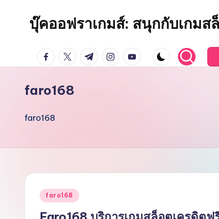
บุ๊คออฟราเกมส์: สนุกกับเกมส
facebook.com
twitter.com
t.me
instagram.com
youtube.com
faro168
faro168
Posted
faro168
in
Faro168 บริการเกมสล็อตเครดิตฟรี 