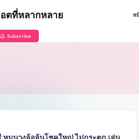
ล็อตที่หลากหลาย
หน
Subscribe
หมุนวงล้อลุ้นโชคใหญ่ ไม่กระตุก เล่น