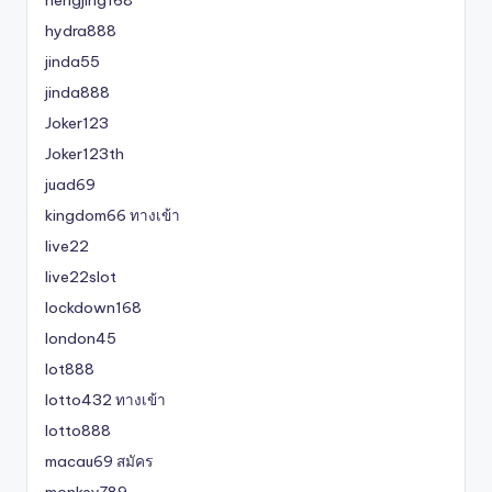
hengjing168
hydra888
jinda55
jinda888
Joker123
Joker123th
juad69
kingdom66 ทางเข้า
live22
live22slot
lockdown168
london45
lot888
lotto432 ทางเข้า
lotto888
macau69 สมัคร