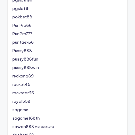
pgslotfish
pgslotth
pokbet88
PunPro66
PunPro777
puntaek66
Pussy888
pussy888fun
pussy888win
redkong89
rocket45
rockstar66
royal558
sagame
sagame168th
sawan888 ทดลองเล่น