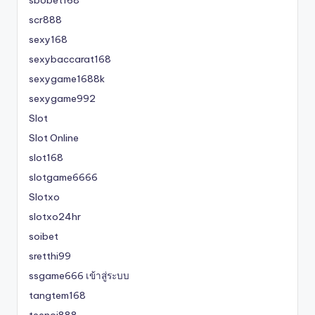
sbobet168
scr888
sexy168
sexybaccarat168
sexygame1688k
sexygame992
Slot
Slot Online
slot168
slotgame6666
Slotxo
slotxo24hr
soibet
sretthi99
ssgame666 เข้าสู่ระบบ
tangtem168