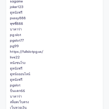
sagame
joker123
ดูหนังฟรี
pussy888
พุซซี่888
บาคาร่า
pg slot
pgslot77
pg99
https://fullslotpg.us/
live22
หนังชนโรง
ดูหนังฟรี
ดูหนังออนไลน์
ดูหนังฟรี
pgslot
ปั่นแตก66
บาคาร่า
สล็อตเว็บตรง
เว็บหวยเงิน