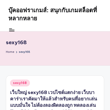
บุ๊คออฟราเกมส์: สนุกกับเกมสล็อตที่
หลากหลาย
sexy168
Home
sexy168
Posted
sexy168
in
เว็บใหญ่ sexy168 เวปไซต์แตกง่าย เว็บบา
คาร่าเราคัดมาให้แล้วสำหรับคนที่อยากเล่น
แบบมั่นใจ ไม่ต้องลองผิดลองถูก ทดลองเล่น