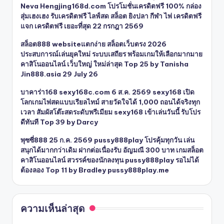
Neva Hengjing168d.com โปรโมชั่นเครดิตฟรี 100% กล่อง
สุ่มเฮงเฮง รับเครดิตฟรี ไลฟ์สด สล็อต ยิงปลา กีฬา ไพ่ เครดิตฟรี
แจก เครดิตฟรี เยอะที่สุด 22 กรกฎา 2569
สล็อต888 websiteแตกง่าย สล็อตเว็บตรง 2026
ประสบการณ์เล่นยุคใหม่ ระบบเสถียร พร้อมเกมให้เลือกมากมาย
คาสิโนออนไลน์ เว็บใหญ่ ใหม่ล่าสุด Top 25 by Tanisha
Jin888.asia 29 July 26
บาคาร่า168 sexy168c.com 6 ส.ค. 2569 sexy168 เปิด
โลกเกมไพ่สดแบบเรียลไทม์ สายวัดใจได้ 1,000 ถอนได้จริงทุก
เวลา สัมผัสโต๊ะสดระดับพรีเมียม sexy168 เข้าเล่นวันนี้ รับโปร
ดีทันที Top 39 by Darcy
พุซซี่888 25 ก.ค. 2569 pussy888play โปรคุ้มทุกวัน เล่น
สนุกได้มากกว่าเดิม ฝากต่อเนื่องรับ อัญมณี 300 บาท เกมสล็อต
คาสิโนออนไลน์ สวรรค์ของนักลงทุน pussy888play รอไม่ได้
ต้องลอง Top 11 by Bradley pussy888play.me
ความเห็นล่าสุด