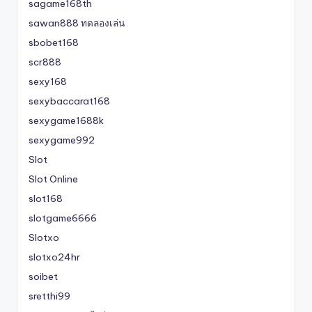
sagame168th
sawan888 ทดลองเล่น
sbobet168
scr888
sexy168
sexybaccarat168
sexygame1688k
sexygame992
Slot
Slot Online
slot168
slotgame6666
Slotxo
slotxo24hr
soibet
sretthi99