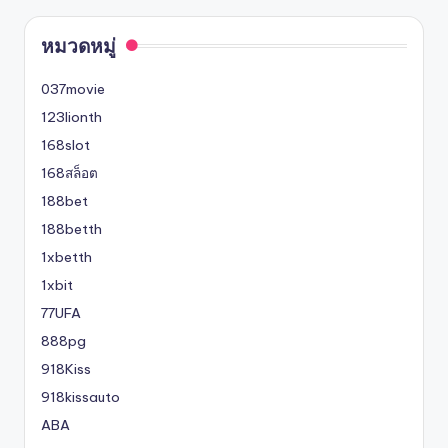
หมวดหมู่
037movie
123lionth
168slot
168สล็อต
188bet
188betth
1xbetth
1xbit
77UFA
888pg
918Kiss
918kissauto
ABA