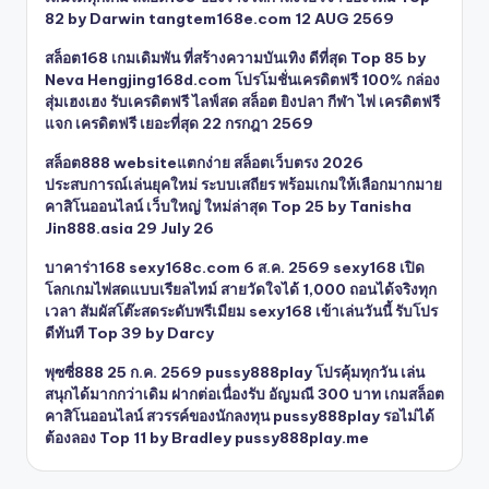
82 by Darwin tangtem168e.com 12 AUG 2569
สล็อต168 เกมเดิมพัน ที่สร้างความบันเทิง ดีที่สุด Top 85 by
Neva Hengjing168d.com โปรโมชั่นเครดิตฟรี 100% กล่อง
สุ่มเฮงเฮง รับเครดิตฟรี ไลฟ์สด สล็อต ยิงปลา กีฬา ไพ่ เครดิตฟรี
แจก เครดิตฟรี เยอะที่สุด 22 กรกฎา 2569
สล็อต888 websiteแตกง่าย สล็อตเว็บตรง 2026
ประสบการณ์เล่นยุคใหม่ ระบบเสถียร พร้อมเกมให้เลือกมากมาย
คาสิโนออนไลน์ เว็บใหญ่ ใหม่ล่าสุด Top 25 by Tanisha
Jin888.asia 29 July 26
บาคาร่า168 sexy168c.com 6 ส.ค. 2569 sexy168 เปิด
โลกเกมไพ่สดแบบเรียลไทม์ สายวัดใจได้ 1,000 ถอนได้จริงทุก
เวลา สัมผัสโต๊ะสดระดับพรีเมียม sexy168 เข้าเล่นวันนี้ รับโปร
ดีทันที Top 39 by Darcy
พุซซี่888 25 ก.ค. 2569 pussy888play โปรคุ้มทุกวัน เล่น
สนุกได้มากกว่าเดิม ฝากต่อเนื่องรับ อัญมณี 300 บาท เกมสล็อต
คาสิโนออนไลน์ สวรรค์ของนักลงทุน pussy888play รอไม่ได้
ต้องลอง Top 11 by Bradley pussy888play.me