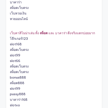
บาคาร่า
สล็อตเว็บตรง
เว็บหวยเงิน
หวยออนไลน์
เว็บคาสิโนน่าเล่น ทั้ง
สล็อต
และ
บาคาร่า
ตึงจริงแตกบ่อยมาก
โจ๊กเกอร์123
slot168
สล็อตเว็บตรง
slot99
slot66
สล็อตเว็บตรง
สล็อตเว็บตรง
bonus888
สล็อต888
slot99
pussy888
บาคาร่า168
slotxo