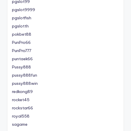
pgslot99
pgslot9999
pgslotfish
pgslotth
pokbet88
PunPro66
PunPro777
puntaek66
Pussy888
pussy888fun
pussy888win
redkong89
rocket45
rockstar66
royal558
sagame