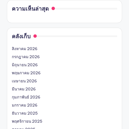
ความเห็นล่าสุด
คลังเก็บ
สิงหาคม 2026
กรกฎาคม 2026
มิถุนายน 2026
พฤษภาคม 2026
เมษายน 2026
มีนาคม 2026
กุมภาพันธ์ 2026
มกราคม 2026
ธันวาคม 2025
พฤศจิกายน 2025