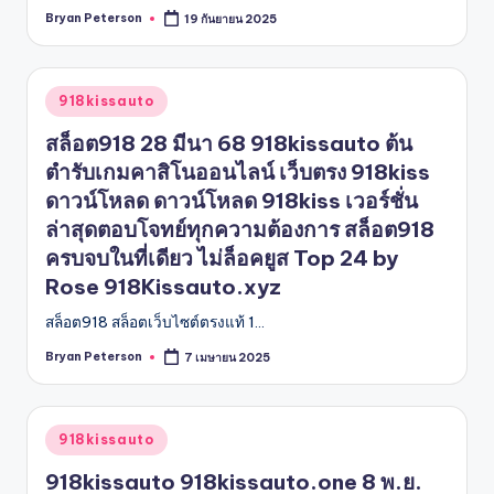
Bryan Peterson
19 กันยายน 2025
Posted
by
Posted
918kissauto
in
สล็อต918 28 มีนา 68 918kissauto ต้น
ตำรับเกมคาสิโนออนไลน์ เว็บตรง 918kiss
ดาวน์โหลด ดาวน์โหลด 918kiss เวอร์ชั่น
ล่าสุดตอบโจทย์ทุกความต้องการ สล็อต918
ครบจบในที่เดียว ไม่ล็อคยูส Top 24 by
Rose 918Kissauto.xyz
สล็อต918 สล็อตเว็บไซต์ตรงแท้ 1…
Bryan Peterson
7 เมษายน 2025
Posted
by
Posted
918kissauto
in
918kissauto 918kissauto.one 8 พ.ย.