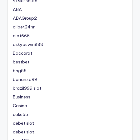
918kissauto
ABA
ABAGroup2
allbet24hr
alot666
askyouwin888
Baccarat
bestbet
bng55
bonanza99
brazil999 slot
Business
Casino
coke55
debet slot
debet slot