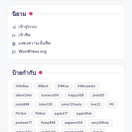
นิยาม
เข้าสู่ระบบ
เข้าฟีด
แสดงความเห็นฟีด
WordPress.org
ป้ายกำกับ
168สล็อต
188bet
918Kiss
918kissauto
allbet24hr
bonanza99
happy168
jinda55
jinda888
Joker123
joker123auto
live22
PG
PG Slot
PGSlot
pgslot77
pgslotfish
puntaek77
Pussy888
sagame168
sexy168vip