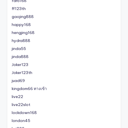
faro168
ff123th
gaojing888
happy168
hengjing168
hydra888
jinda55
jinda888
Joker123
Joker123th
juad69
kingdom66 ทางเข้า
live22
live22slot
lockdown168
london45