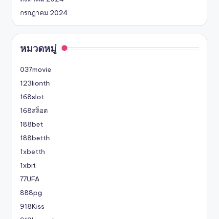
กรกฎาคม 2024
หมวดหมู่
037movie
123lionth
168slot
168สล็อต
188bet
188betth
1xbetth
1xbit
77UFA
888pg
918Kiss