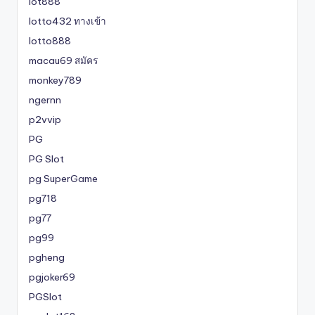
lot888
lotto432 ทางเข้า
lotto888
macau69 สมัคร
monkey789
ngernn
p2vvip
PG
PG Slot
pg SuperGame
pg718
pg77
pg99
pgheng
pgjoker69
PGSlot