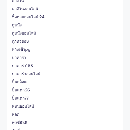
คาสิโน
คาสิโนออนไลน์
ซื้อหวยออนไลน์ 24
ดูหนัง
ดูหนังออนไลน์
ถูกหวย88
ทางเข้าpg
บาคาร่า
บาคาร่า168
บาคาร่าออนไลน์
ปั่นสล็อต
ปั่นแตก66
ปั่นแตก77
พนันออนไลน์
พอต
พุซซี่888