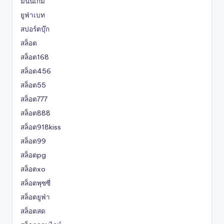
มันนี่เกม
ยูฟ่าเบท
สปอร์ตบุ๊ก
สล็อต
สล็อต168
สล็อต456
สล็อต55
สล็อต777
สล็อต888
สล็อต918kiss
สล็อต99
สล็อตpg
สล็อตxo
สล็อตพุซซี่
สล็อตยูฟ่า
สล็อตสด