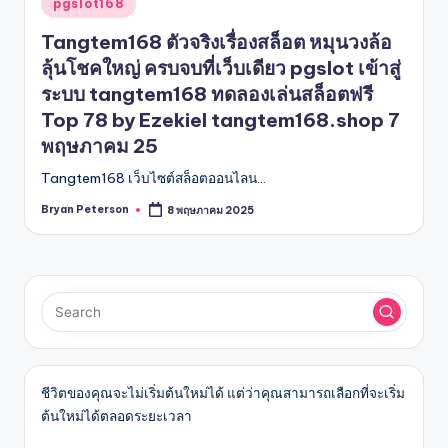
Posted
pgslot168
in
Tangtem168 ตัวจริงเรื่องสล็อต หมุนวงล้อ
ลุ้นโชคใหญ่ ครบจบที่เว็บเดียว pgslot เข้าสู่
ระบบ tangtem168 ทดลองเล่นสล็อตฟรี
Top 78 by Ezekiel tangtem168.shop 7
พฤษภาคม 25
Tangtem168 เว็บไซต์สล็อตออนไลน…
Bryan Peterson
8 พฤษภาคม 2025
Posted
by
ชีวิตของคุณจะไม่เริ่มต้นใหม่ได้ แต่ว่าคุณสามารถเลือกที่จะเริ่ม
ต้นใหม่ได้ตลอดระยะเวลา