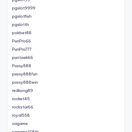
pgslot9999
pgslotfish
pgslotth
pokbet88
PunPro66
PunPro777
puntaek66
Pussy888
pussy888fun
pussy888win
redkong89
rocket45
rockstar66
royal558
sagame
sagame168th