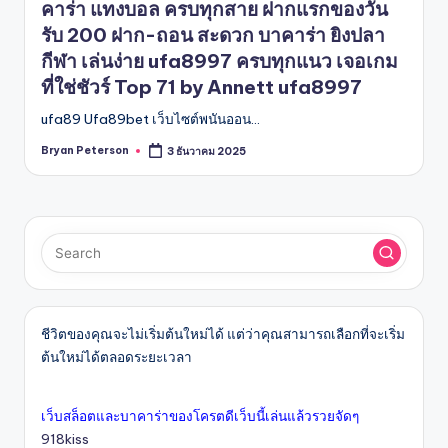
คาร่า แทงบอล ครบทุกสาย ฝากแรกของวัน
รับ 200 ฝาก-ถอน สะดวก บาคาร่า ยิงปลา
กีฬา เล่นง่าย ufa8997 ครบทุกแนว เจอเกม
ที่ใช่ชัวร์ Top 71 by Annett ufa8997
ufa89 Ufa89bet เว็บไซต์พนันออน…
Bryan Peterson
3 ธันวาคม 2025
Posted
by
ชีวิตของคุณจะไม่เริ่มต้นใหม่ได้ แต่ว่าคุณสามารถเลือกที่จะเริ่ม
ต้นใหม่ได้ตลอดระยะเวลา
เว็บสล็อตและบาคาร่าของโครตดีเว็บนี้เล่นแล้วรวยจัดๆ
918kiss