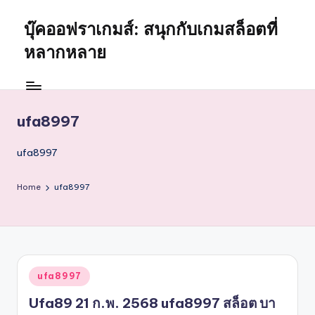
บุ๊คออฟราเกมส์: สนุกกับเกมสล็อตที่
หลากหลาย
ufa8997
ufa8997
Home
ufa8997
Posted
ufa8997
in
Ufa89 21 ก.พ. 2568 ufa8997 สล็อต บา