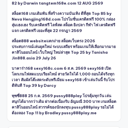
82 by Darwin tangtem168e.com 12 AUG 2569
สล็อต168 เกมเดิมพัน ที่สร้างความบันเทิง ดีที่สุด Top 85 by
Neva Hengjing168d.com โปรโมชั่นเครดิตฟรี 100% กล่อง
สุ่มเฮงเฮง รับเครดิตฟรี ไลฟ์สด สล็อต ยิงปลา กีฬา ไพ่ เครดิตฟรี
แจก เครดิตฟรี เยอะที่สุด 22 กรกฎา 2569
สล็อต888 websiteแตกง่าย สล็อตเว็บตรง 2026
ประสบการณ์เล่นยุคใหม่ ระบบเสถียร พร้อมเกมให้เลือกมากมาย
คาสิโนออนไลน์ เว็บใหญ่ ใหม่ล่าสุด Top 25 by Tanisha
Jin888.asia 29 July 26
บาคาร่า168 sexy168c.com 6 ส.ค. 2569 sexy168 เปิด
โลกเกมไพ่สดแบบเรียลไทม์ สายวัดใจได้ 1,000 ถอนได้จริงทุก
เวลา สัมผัสโต๊ะสดระดับพรีเมียม sexy168 เข้าเล่นวันนี้ รับโปร
ดีทันที Top 39 by Darcy
พุซซี่888 25 ก.ค. 2569 pussy888play โปรคุ้มทุกวัน เล่น
สนุกได้มากกว่าเดิม ฝากต่อเนื่องรับ อัญมณี 300 บาท เกมสล็อต
คาสิโนออนไลน์ สวรรค์ของนักลงทุน pussy888play รอไม่ได้
ต้องลอง Top 11 by Bradley pussy888play.me