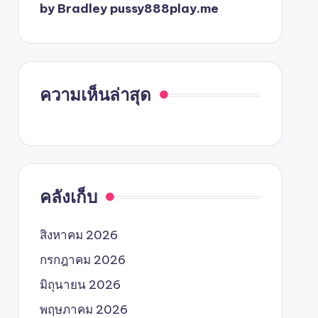
by Bradley pussy888play.me
ความเห็นล่าสุด
คลังเก็บ
สิงหาคม 2026
กรกฎาคม 2026
มิถุนายน 2026
พฤษภาคม 2026