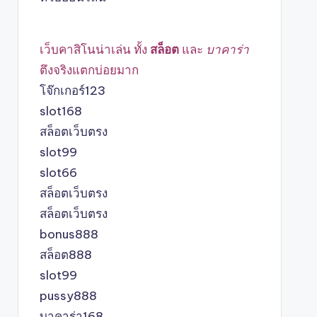
เว็บคาสิโนน่าเล่น ทั้ง
สล็อต
และ
บาคาร่า
ตึงจริงแตกบ่อยมาก
โจ๊กเกอร์123
slot168
สล็อตเว็บตรง
slot99
slot66
สล็อตเว็บตรง
สล็อตเว็บตรง
bonus888
สล็อต888
slot99
pussy888
บาคาร่า168