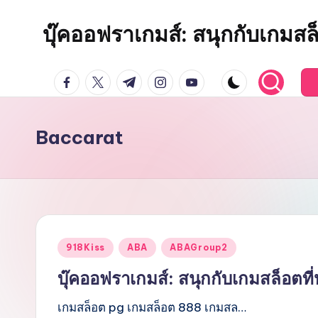
บุ๊คออฟราเกมส์: สนุกกับเกมส
facebook.com
twitter.com
t.me
instagram.com
youtube.com
Baccarat
Posted
918Kiss
ABA
ABAGroup2
in
บุ๊คออฟราเกมส์: สนุกกับเกมสล็อตท
เกมสล็อต pg เกมสล็อต 888 เกมสล…