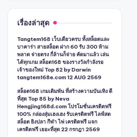
เรื่องล่าสุด
Tangtem168 เว็บเดียวครบ ทั้งสล็อตและ
บาคาร่า สายสล็อต ฝาก 60 รับ 300 ห้าม
พลาด จ่ายตรง กี่ล้านก็จ่าย คัดมาแล้ว เล่น
ได้ทุกเกม สล็อต168 ของรางวัลกำลังรอ
เจ้าของใหม่ Top 82 by Darwin
tangtem168e.com 12 AUG 2569
สล็อต168 เกมเดิมพัน ที่สร้างความบันเทิง ดี
ที่สุด Top 85 by Neva
Hengjing168d.com โปรโมชั่นเครดิตฟรี
100% กล่องสุ่มเฮงเฮง รับเครดิตฟรี ไลฟ์สด
สล็อต ยิงปลา กีฬา ไพ่ เครดิตฟรี แจก
เครดิตฟรี เยอะที่สุด 22 กรกฎา 2569