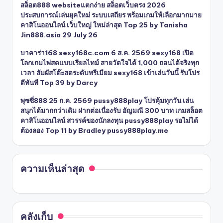
สล็อต888 websiteแตกง่าย สล็อตเว็บตรง 2026
ประสบการณ์เล่นยุคใหม่ ระบบเสถียร พร้อมเกมให้เลือกมากมาย
คาสิโนออนไลน์ เว็บใหญ่ ใหม่ล่าสุด Top 25 by Tanisha
Jin888.asia 29 July 26
บาคาร่า168 sexy168c.com 6 ส.ค. 2569 sexy168 เปิด
โลกเกมไพ่สดแบบเรียลไทม์ สายวัดใจได้ 1,000 ถอนได้จริงทุก
เวลา สัมผัสโต๊ะสดระดับพรีเมียม sexy168 เข้าเล่นวันนี้ รับโปร
ดีทันที Top 39 by Darcy
พุซซี่888 25 ก.ค. 2569 pussy888play โปรคุ้มทุกวัน เล่น
สนุกได้มากกว่าเดิม ฝากต่อเนื่องรับ อัญมณี 300 บาท เกมสล็อต
คาสิโนออนไลน์ สวรรค์ของนักลงทุน pussy888play รอไม่ได้
ต้องลอง Top 11 by Bradley pussy888play.me
ความเห็นล่าสุด
คลังเก็บ