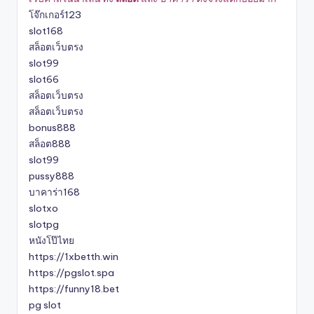
โจ๊กเกอร์123
slot168
สล็อตเว็บตรง
slot99
slot66
สล็อตเว็บตรง
สล็อตเว็บตรง
bonus888
สล็อต888
slot99
pussy888
บาคาร่า168
slotxo
slotpg
หนังโป๊ไทย
https://1xbetth.win
https://pgslot.spa
https://funny18.bet
pg slot