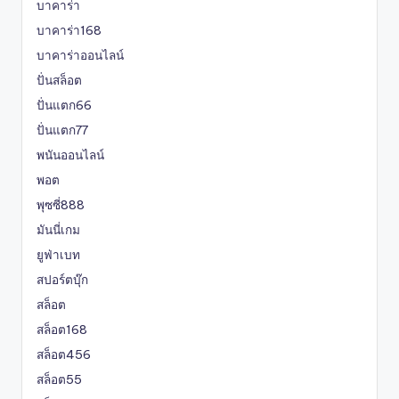
บาคาร่า
บาคาร่า168
บาคาร่าออนไลน์
ปั่นสล็อต
ปั่นแตก66
ปั่นแตก77
พนันออนไลน์
พอต
พุซซี่888
มันนี่เกม
ยูฟ่าเบท
สปอร์ตบุ๊ก
สล็อต
สล็อต168
สล็อต456
สล็อต55