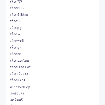
สล็อต777
สล็อต888
สล็อต918kiss
สล็อต99
สล็อตpg
สล็อตxo
สล็อตพุซซี่
สล็อตยูฟ่า
สล็อตสด
สล็อตออนไลน์
สล็อตเครดิตฟรี
สล็อตเว็บตรง
สล็อตแตกดี
หวยฮานอย vip
เกมยิงปลา
เครดิตฟรี