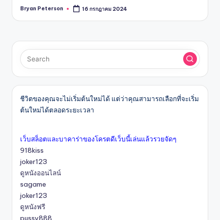
Bryan Peterson
16 กรกฎาคม 2024
Posted
by
ชีวิตของคุณจะไม่เริ่มต้นใหม่ได้ แต่ว่าคุณสามารถเลือกที่จะเริ่ม
ต้นใหม่ได้ตลอดระยะเวลา
เว็บสล็อตและบาคาร่าของโครตดีเว็บนี้เล่นแล้วรวยจัดๆ
918kiss
joker123
ดูหนังออนไลน์
sagame
joker123
ดูหนังฟรี
pussy888