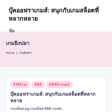
บุ๊คออฟราเกมส์: สนุกกับเกมสล็อตที่
หลากหลาย
เกมยิงปลา
Home
เกมยิงปลา
Posted
918Kiss
ABA
ABAGroup2
in
บุ๊คออฟราเกมส์: สนุกกับเกมสล็อตที่หลาก
หลาย
เกมสล็อต pg เกมสล็อต 888 เกมสล…