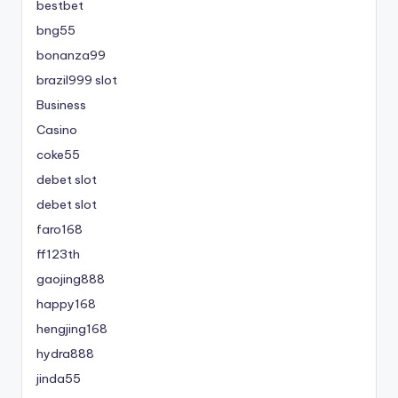
bestbet
bng55
bonanza99
brazil999 slot
Business
Casino
coke55
debet slot
debet slot
faro168
ff123th
gaojing888
happy168
hengjing168
hydra888
jinda55