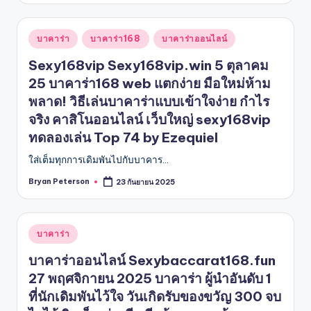
Posted
บาคาร่า
บาคาร่า168
บาคาร่าออนไลน์
in
Sexy168vip Sexy168vip.win 5 ตุลาคม
25 บาคาร่า168 web แตกง่าย มือใหม่ห้าม
พลาด! วิธีเล่นบาคาร่าแบบเข้าใจง่าย กำไร
จริง คาสิโนออนไลน์ เว็บใหญ่ sexy168vip
ทดลองเล่น Top 74 by Ezequiel
ใส่เต็มทุกการเดิมพันไปกับบาคาร…
Bryan Peterson
23 กันยายน 2025
Posted
by
Posted
บาคาร่า
in
บาคาร่าออนไลน์ Sexybaccarat168.fun
27 พฤศจิกายน 2025 บาคาร่า ผู้นำอันดับ 1
ที่นักเดิมพันไว้ใจ วันเกิดรับของขวัญ 300 จบ