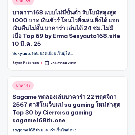
บาคาร่า
in
บาคาร่า168 แบบไม่มีขั้นต่ำ รับโบนัสสูงสูด
1000 บาท เงินชัวร์ โอนไวยิ่งเล่น ยิ่งได้ แจก
เงินคืนไม่อั้น บาคาร่า เล่นได้ 24 ชม.ไม่มี
เบื่อ Top 69 by Erma Sexyauto168.site
10 มี.ค. 25
Sexyauto168 ยอดเยี่ยมเว็บผู้ให…
Bryan Peterson
25 มกราคม 2025
Posted
by
Posted
บาคาร่า
in
Sagame ทดลองเล่นบาคาร่า 22 พฤศจิกา
2567 คาสิโนเว็บแม่ sa gaming ใหม่ล่าสุด
Top 30 by Cierra sa gaming
sagame168th.one
sagame168th บาคาร่าเว็บไซต์ตรง…