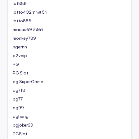
lot888
lotto432 ทางเข้า
lotto888
macau69 สมัคร
monkey789
ngernn
p2vvip
PG
PG Slot
pg SuperGame
pg718
pg77
pg99
pgheng
pgjoker69
PGSlot