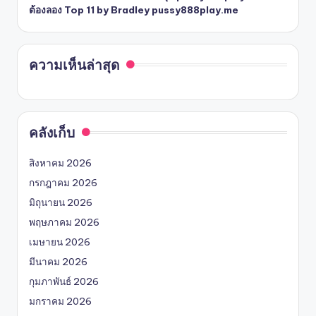
ต้องลอง Top 11 by Bradley pussy888play.me
ความเห็นล่าสุด
คลังเก็บ
สิงหาคม 2026
กรกฎาคม 2026
มิถุนายน 2026
พฤษภาคม 2026
เมษายน 2026
มีนาคม 2026
กุมภาพันธ์ 2026
มกราคม 2026