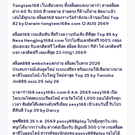
Tangtem168 เว็บเดียวครบ ทั้งสล็อตและบาคาร่า สายสล็อต
ฝาก 60 รับ 300 ห้ามพลาด จ่ายตรง กี่ล้านก็จ่าย คัดมาแล้ว
เล่นได้ทุกเกม สล็อต168 ของรางวัลกำลังรอ เจ้าของใหม่ Top
82 by Darwin tangtem168e.com 12 AUG 2569
สล็อต168 เกมเดิมพัน ที่สร้างความบันเทิง ดีที่สุด Top 85 by
Neva Hengjing168d.com โปรโมชั่นเครดิตฟรี 100% กล่อง
สุ่มเฮงเฮง รับเครดิตฟรี ไลฟ์สด สล็อต ยิงปลา กีฬา ไพ่ เครดิตฟรี
แจก เครดิตฟรี เยอะที่สุด 22 กรกฎา 2569
สล็อต888 websiteแตกง่าย สล็อตเว็บตรง 2026
ประสบการณ์เล่นยุคใหม่ ระบบเสถียร พร้อมเกมให้เลือกมากมาย
คาสิโนออนไลน์ เว็บใหญ่ ใหม่ล่าสุด Top 25 by Tanisha
Jin888.asia 29 July 26
บาคาร่า168 sexy168c.com 6 ส.ค. 2569 sexy168 เปิด
โลกเกมไพ่สดแบบเรียลไทม์ สายวัดใจได้ 1,000 ถอนได้จริงทุก
เวลา สัมผัสโต๊ะสดระดับพรีเมียม sexy168 เข้าเล่นวันนี้ รับโปร
ดีทันที Top 39 by Darcy
พุซซี่888 25 ก.ค. 2569 pussy888play โปรคุ้มทุกวัน เล่น
สนุกได้มากกว่าเดิม ฝากต่อเนื่องรับ อัญมณี 300 บาท เกมสล็อต
คาสิโนออนไลน์ สวรรค์ของนักลงทุน pussy888play รอไม่ได้