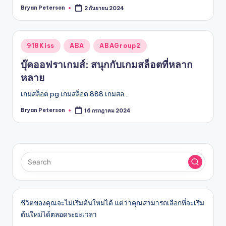
Bryan Peterson
2 กันยายน 2024
Posted
by
Posted
918Kiss
ABA
ABAGroup2
in
บุ๊คออฟราเกมส์: สนุกกับเกมสล็อตที่หลาก
หลาย
เกมสล็อต pg เกมสล็อต 888 เกมสล…
Bryan Peterson
16 กรกฎาคม 2024
Posted
by
ชีวิตของคุณจะไม่เริ่มต้นใหม่ได้ แต่ว่าคุณสามารถเลือกที่จะเริ่ม
ต้นใหม่ได้ตลอดระยะเวลา