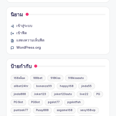
นิยาม
เข้าสู่ระบบ
เข้าฟีด
แสดงความเห็นฟีด
WordPress.org
ป้ายกำกับ
168สล็อต
188bet
918Kiss
918kissauto
allbet24hr
bonanza99
happy168
jinda55
jinda888
Joker123
joker123auto
live22
PG
PG Slot
PGSlot
pgslot77
pgslotfish
puntaek77
Pussy888
sagame168
sexy168vip