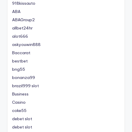
918kissauto
ABA
ABAGroup2
allbet24hr
alot666
askyouwin888
Baccarat
bestbet
bng55
bonanza99
brazil999 slot
Business
Casino
coke55
debet slot
debet slot