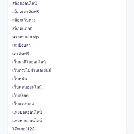
สล็อตออนไลน์
สล็อตเครดิตฟรี
สล็อตเว็บตรง
สล็อตแตกดี
หวยฮานอย vip
เกมยิงปลา
เครดิตฟรี
เว็บคาสิโนออนไลน์
เว็บตรงไม่ผ่านเอเย่นต์
เว็บพนัน
เว็บพนันออนไลน์
เว็บสล็อต
เว็บแทงบอล
แทงบอลออนไลน์
แทงหวยออนไลน์
โจ๊กเกอร์123