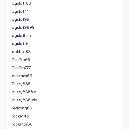
pgslot168
pgslot77
pgslot99
pgslot9999
pgslotfish
pgslotth
pokbet88
PunPro66
PunPro777
puntaek66
Pussy888
pussy888fun
pussy888win
redkong89
rocket45
rockstar66