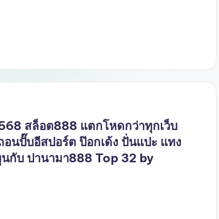
8 สล็อต888 แตกโหดกว่าทุกเว็บ
อนปั๊บอีสปอร์ต ป๊อกเด้ง ปั่นแปะ แทง
นกับ ปานามา888 Top 32 by