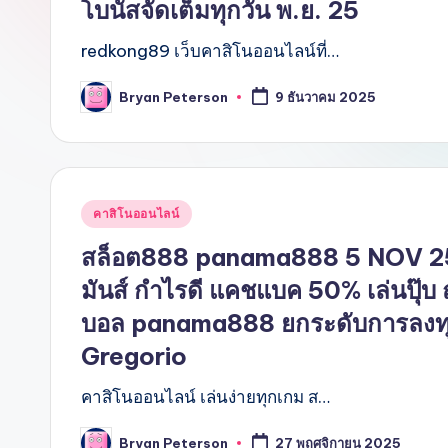
โบนัสจัดเต็มทุกวัน พ.ย. 25
redkong89 เว็บคาสิโนออนไลน์ที่…
Bryan Peterson
9 ธันวาคม 2025
Posted
by
Posted
คาสิโนออนไลน์
in
สล็อต888 panama888 5 NOV 256
มันส์ กำไรดี แคชแบค 50% เล่นปุ๊บ ถ
บอล panama888 ยกระดับการลงทุ
Gregorio
คาสิโนออนไลน์ เล่นง่ายทุกเกม ส…
Bryan Peterson
27 พฤศจิกายน 2025