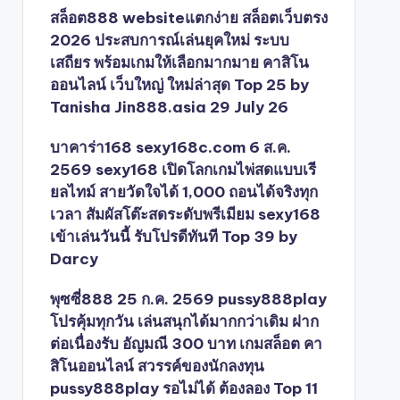
สล็อต888 websiteแตกง่าย สล็อตเว็บตรง
2026 ประสบการณ์เล่นยุคใหม่ ระบบ
เสถียร พร้อมเกมให้เลือกมากมาย คาสิโน
ออนไลน์ เว็บใหญ่ ใหม่ล่าสุด Top 25 by
Tanisha Jin888.asia 29 July 26
บาคาร่า168 sexy168c.com 6 ส.ค.
2569 sexy168 เปิดโลกเกมไพ่สดแบบเรี
ยลไทม์ สายวัดใจได้ 1,000 ถอนได้จริงทุก
เวลา สัมผัสโต๊ะสดระดับพรีเมียม sexy168
เข้าเล่นวันนี้ รับโปรดีทันที Top 39 by
Darcy
พุซซี่888 25 ก.ค. 2569 pussy888play
โปรคุ้มทุกวัน เล่นสนุกได้มากกว่าเดิม ฝาก
ต่อเนื่องรับ อัญมณี 300 บาท เกมสล็อต คา
สิโนออนไลน์ สวรรค์ของนักลงทุน
pussy888play รอไม่ได้ ต้องลอง Top 11