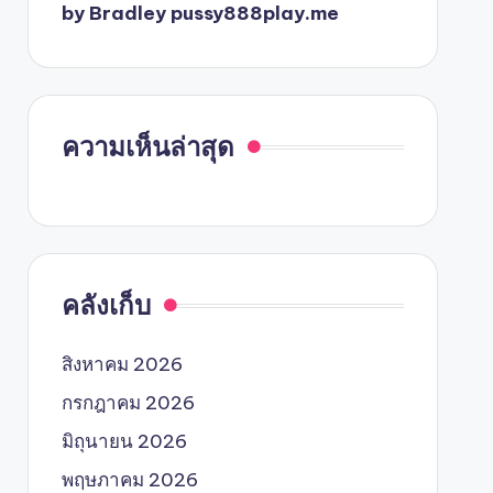
by Bradley pussy888play.me
ความเห็นล่าสุด
คลังเก็บ
สิงหาคม 2026
กรกฎาคม 2026
มิถุนายน 2026
พฤษภาคม 2026