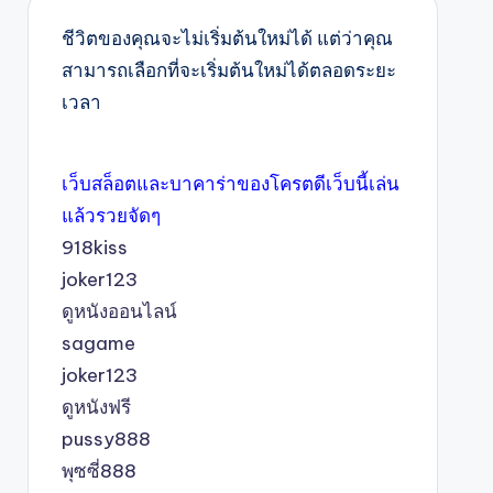
ชีวิตของคุณจะไม่เริ่มต้นใหม่ได้ แต่ว่าคุณ
สามารถเลือกที่จะเริ่มต้นใหม่ได้ตลอดระยะ
เวลา
เว็บสล็อตและบาคาร่าของโครตดีเว็บนี้เล่น
แล้วรวยจัดๆ
918kiss
joker123
ดูหนังออนไลน์
sagame
joker123
ดูหนังฟรี
pussy888
พุซซี่888