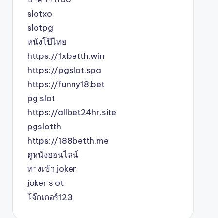
slotxo
slotpg
หนังโป๊ไทย
https://1xbetth.win
https://pgslot.spa
https://funny18.bet
pg slot
https://allbet24hr.site
pgslotth
https://188betth.me
ดูหนังออนไลน์
ทางเข้า joker
joker slot
โจ๊กเกอร์123