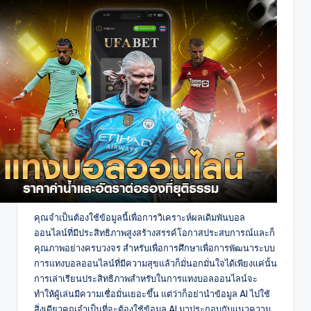
คุณจำเป็นต้องใช้ข้อมูลนี้เพื่อการวิเคราะห์ผลเดิมพันบอล
ออนไลน์ที่มีประสิทธิภาพสูงสร้างสรรค์โอกาสประสบการณ์และก็
คุณภาพอย่างครบวงจร สำหรับเพื่อการศึกษาเพื่อการพัฒนาระบบ
การแทงบอลออนไลน์ที่มีความสุขแล้วก็มั่นอกมั่นใจได้เพียงแค่นั้น
การเล่าเรียนประสิทธิภาพสำหรับในการแทงบอลออนไลน์จะ
ทำให้ผู้เล่นมีความเชื่อมั่นเยอะขึ้น แต่ว่าก็อย่านำข้อมูล AI ไปใช้
สิ่งเดียวคุณจำเป็นที่จะต้องใช้ข้อมูล AI มาประกอบกับแนวความ