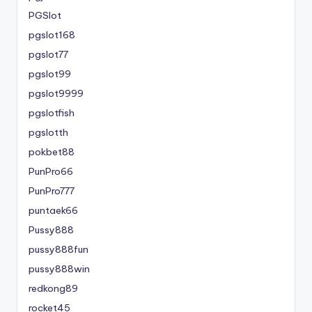
PGSlot
pgslot168
pgslot77
pgslot99
pgslot9999
pgslotfish
pgslotth
pokbet88
PunPro66
PunPro777
puntaek66
Pussy888
pussy888fun
pussy888win
redkong89
rocket45