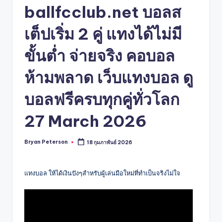
ballfcclub.net บอลส
เต็ปเริ่ม 2 คู่ แทงได้ไม่มี
ขั้นต่ำ จ่ายจริง คอบอล
ห้ามพลาด เว็บแทงบอล ดู
บอลฟรีครบทุกคู่ทั่วโลก
27 March 2026
Bryan Peterson
18 กุมภาพันธ์ 2026
Posted
by
แทงบอล ให้ได้เงินปังๆสำหรับผู้เล่นมือใหม่ที่ทำเป็นจริงไม่ใจ