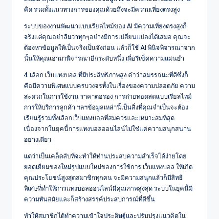
คิด รวมทั้งแนวทางการของคุณด้วยถึงจะมีความเที่ยงตรงสูง
ระบบของงานพัฒนาแบบเรียลไทม์ของ AI มีความเที่ยงตรงสูงก็
จริงแต่คุณอย่าลืมว่าทุกๆอย่างมีการเปลี่ยนแปลงได้เสมอ คุณจะ
ต้องหาข้อมูลให้เป็นจริงเป็นจังก่อน แล้วก็ใช้ AI พินิจพิจารณาจาก
นั้นให้คุณเอามาพิจารณาอีกระดับหนึ่ง เพื่อรีเช็คความแม่นยำ
4.เลือก เว็บแทงบอล ที่มีประสิทธิภาพสูง คำว่าสมรรถนะที่ดีซึ่งก็
คือมีความพิเศษแบบครบวงจรทั้งในเรื่องของความปลอดภัย ความ
สะดวกในการใช้งาน ราคาต่อรอง การถ่ายทอดสดแบบเรียลไทม์
การให้บริการลูกค้า ฯลฯข้อมูลเหล่านี้เป็นสิ่งที่คุณจำเป็นจะต้อง
เรียนรู้รวมทั้งเลือกเว็บแทงบอลที่สมควรและเหมาะสมที่สุด
เนื่องจากในยุคนี้การแทงบอลออนไลน์ไม่ใช่แค่ความสนุกสนาน
อย่างเดียว
แต่ว่าเป็นเคล็ดลับที่จะทำให้ท่านประสบความสำเร็จได้ง่ายโดย
ยอดเยี่ยมของใหม่รูปแบบใหม่ของการใช้การ เว็บแทงบอล ให้เกิด
คุณประโยชน์สูงสุดสมาชิกทุกคน จะมีความสนุกแล้วก็มีสิทธิ
พิเศษที่ทำให้การแทงบอลออนไลน์มีคุณภาพสูงสุด ระบบในยุคนี้มี
ความทันสมัยและก็สร้างสรรค์ประสบการณ์ที่ดีขึ้น
ทำให้สมาชิกได้ทำความเข้าใจประดิษฐ์และปรับปรุงแนวคิดใน