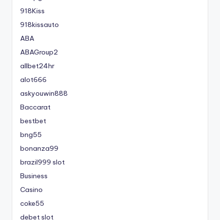
918Kiss
918kissauto
ABA
ABAGroup2
allbet24hr
alot666
askyouwin888
Baccarat
bestbet
bng55
bonanza99
brazil999 slot
Business
Casino
coke55
debet slot