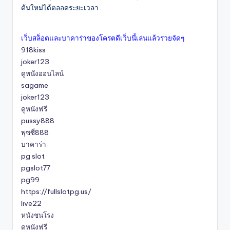
ต้นใหม่ได้ตลอดระยะเวลา
เว็บสล็อตและบาคาร่าของโครตดีเว็บนี้เล่นแล้วรวยจัดๆ
918kiss
joker123
ดูหนังออนไลน์
sagame
joker123
ดูหนังฟรี
pussy888
พุซซี่888
บาคาร่า
pg slot
pgslot77
pg99
https://fullslotpg.us/
live22
หนังชนโรง
ดูหนังฟรี