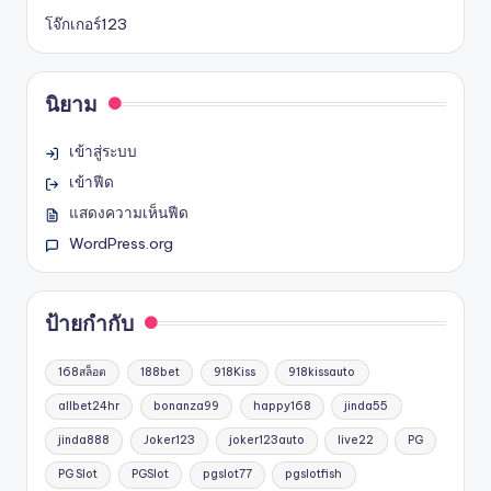
โจ๊กเกอร์123
นิยาม
เข้าสู่ระบบ
เข้าฟีด
แสดงความเห็นฟีด
WordPress.org
ป้ายกำกับ
168สล็อต
188bet
918Kiss
918kissauto
allbet24hr
bonanza99
happy168
jinda55
jinda888
Joker123
joker123auto
live22
PG
PG Slot
PGSlot
pgslot77
pgslotfish