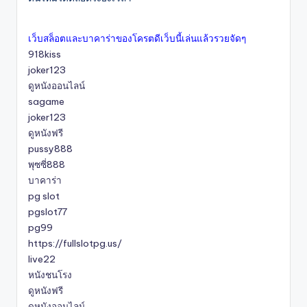
เว็บสล็อตและบาคาร่าของโครตดีเว็บนี้เล่นแล้วรวยจัดๆ
918kiss
joker123
ดูหนังออนไลน์
sagame
joker123
ดูหนังฟรี
pussy888
พุซซี่888
บาคาร่า
pg slot
pgslot77
pg99
https://fullslotpg.us/
live22
หนังชนโรง
ดูหนังฟรี
ดูหนังออนไลน์