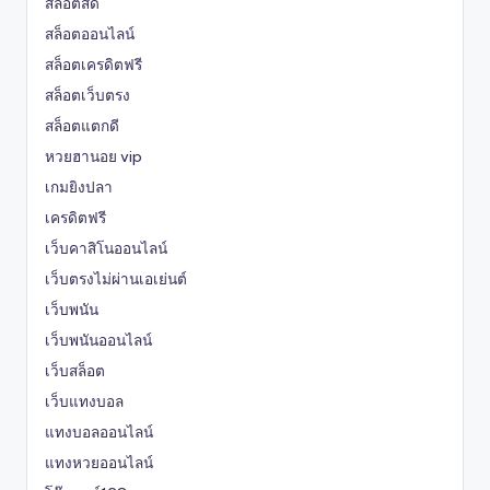
สล็อตสด
สล็อตออนไลน์
สล็อตเครดิตฟรี
สล็อตเว็บตรง
สล็อตแตกดี
หวยฮานอย vip
เกมยิงปลา
เครดิตฟรี
เว็บคาสิโนออนไลน์
เว็บตรงไม่ผ่านเอเย่นต์
เว็บพนัน
เว็บพนันออนไลน์
เว็บสล็อต
เว็บแทงบอล
แทงบอลออนไลน์
แทงหวยออนไลน์