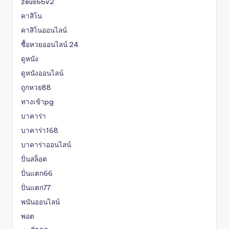
zeus66v2
คาสิโน
คาสิโนออนไลน์
ซื้อหวยออนไลน์ 24
ดูหนัง
ดูหนังออนไลน์
ถูกหวย88
ทางเข้าpg
บาคาร่า
บาคาร่า168
บาคาร่าออนไลน์
ปั่นสล็อต
ปั่นแตก66
ปั่นแตก77
พนันออนไลน์
พอต