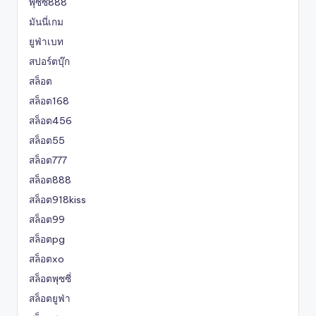
พุซซี่888
มันนี่เกม
ยูฟ่าเบท
สปอร์ตบุ๊ก
สล็อต
สล็อต168
สล็อต456
สล็อต55
สล็อต777
สล็อต888
สล็อต918kiss
สล็อต99
สล็อตpg
สล็อตxo
สล็อตพุซซี่
สล็อตยูฟ่า