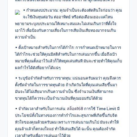
• กำหนดงบประมาณ: คุณจำเป็นจะต้องตัดสินใจก่อนว่า คุณ
จะใช้เงินทุนต่อวัน ต่ออาทิตย์ หรือต่อเดือนเยอะแค่ไหน
พยายามระบุงบประมาณให้เหมาะสมและไม่เล่นเกินกว่าที่ตั้งใจ
เอาไว้ เพื่อป้องกันความเสี่ยงในการเสียเงินเสียทองมากจนเกิน
ความจำเป็น
• ตั้งเป้าหมายสำหรับในการได้กำไร: การกำหนดเป้าหมายในการ
ได้กำไรจะช่วยให้คุณมีสติสำหรับในการเล่นมากขึ้น เมื่อถึงเป้า
หมายที่คุณตั้งเอาไว้แล้วก็ให้หยุดเล่นทันที มันจะช่วยทำให้คุณเก็บ
ผลกำไรได้ดังที่อยากได้แน่ๆ
• ระบุข้อจำกัดสำหรับการขาดทุน: แน่นอนครับผมว่า คุณจึงควร
ตั้งขีดจำกัดในการขาดทุนด้วย ถ้าเกิดวันใดที่คุณเล่นเสียขึ้นมา
มันจะได้ไม่เสียมากเกินความจำเป็น ซึ่งจำนวนเงินที่สามารถ
ขาดทุนได้ก็ควรจะเป็นจำนวนเงินที่คุณยอมรับได้ด้วย
• จำกัดเวลาสำหรับในการเล่น:
สล็อต168
การใช้ Time Limit มี
ประโยชน์ทั้งในทางของการทำกำไรและสุขภาพที่เกิดขึ้นกับจิต
หัวใจของคุณด้วยครับผม เพราะการเล่นนานเกินไป มันจะทำให้
คุณล้าแล้วก็ตกลงใจแย่ ทำให้เล่นเสียได้ ฉะนั้น คุณต้องจำกัด
เวลาสำหรับเพื่อการเล่นเอาไว้ด้วย