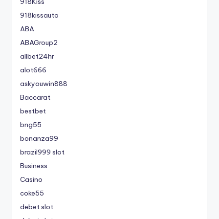
918Kiss
918kissauto
ABA
ABAGroup2
allbet24hr
alot666
askyouwin888
Baccarat
bestbet
bng55
bonanza99
brazil999 slot
Business
Casino
coke55
debet slot