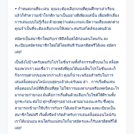
• กำหนดเกมที่จะเล่น: คุณจะต้องเลือกเกมที่คุณศึกษาเล่าเรียน
แล้วก็ทำความเข้าใจกติกามาเป็นอย่างดีเพียงแค่นั้น เพื่อหลีกเลี่ยง
การเล่นแบบไม่รู้เรื่อง ด้วยเหตุว่าแต่ละเกมจะมีความเสี่ยงแตกต่าง
คุณจำเป็นที่จะต้องเลือกเกมให้เหมาะสมกับสไตล์ของตนด้วย
สมัครเป็นสมาชิกใหม่กับเราพีจีสล็อตได้ก่อนคนไหนกัน ลง
ทะเบียนสมัครสมาชิกใหม่ได้โดยทันที รับเครดิตฟรีได้เลย สมัคร
เลย!
เป็นยังไงบ้างครับผมกับโปรโมชั่นรวมทั้งกิจกรรมดีๆบนเว็บ สล็อต
ของพวกเรา ผมเชื่อว่า ภายหลังที่คุณได้มองเห็นโปรโมชั่นและก็
กิจกรรมต่างๆของพวกเราแล้ว คุณก็น่าจะพร้อมสำหรับในการ
เล่นสล็อตออนไลน์แบบสุดๆแล้วล่ะครับผม ฮ่า… การเริ่มต้นเล่น
สล็อตออนไลน์ที่ดีเยี่ยมที่สุด ไม่ใช่การมองหาเกมหรือเทคนิคอะไร
มากมายก่ายกอง มันคือการเริ่มต้นด้วยเลือกเว็บไซต์ให้ดีรวมทั้ง
ถูกซะก่อน ต่อไป ทุกๆสิ่งทุกๆอย่างจะตามมาเองนะครับ ซึ่งคุณ
สามารถเข้ามาใช้บริการกับเราได้เลยจ้าครับผม ลงทะเบียนเป็น
สมาชิกใหม่ฟรี เริ่มตั้งขีดจำกัดสำหรับการเล่นสล็อตออนไลน์กับ
เราได้แน่นอน คนใดกันแน่สนใจก็มาสมัครและก็รับเครดิตฟรีได้
เลย!