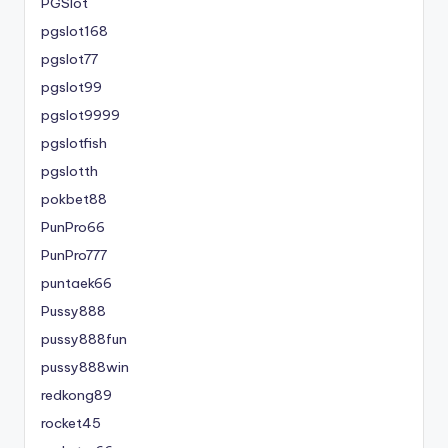
PGSlot
pgslot168
pgslot77
pgslot99
pgslot9999
pgslotfish
pgslotth
pokbet88
PunPro66
PunPro777
puntaek66
Pussy888
pussy888fun
pussy888win
redkong89
rocket45