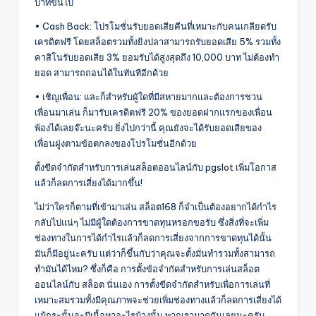
บาทขึ้นไป
• Cash Back: โปรโมชั่นรับยอดเสียคืนที่เหมาะกับคนเกลียดรับ
เครดิตฟรี โดยสล็อตรวมทั้งยิงปลาสามารถรับยอดเสีย 5% รวมทั้ง
คาสิโนรับยอดเสีย 3% ยอมรับได้สูงสุดถึง 10,000 บาท ไม่ต้องทำ
ยอด สามารถถอนได้ในทันทีอีกด้วย
• เชิญเพื่อน: และก็สำหรับผู้ใดที่มีสหายมากและต้องการชวน
เพื่อนมาเล่น ก็มารับเครดิตฟรี 20% ของยอดฝากแรกของเพื่อน
พ้องได้เลยจ๊ะนะครับ ยิ่งไปกว่านี้ คุณยังจะได้รับยอดเสียของ
เพื่อนฝูงตามข้อตกลงของโปรโมชั่นอีกด้วย
ตั้งขีดจำกัดสำหรับการเล่นสล็อตออนไลน์กับ pgslot เพิ่มโอกาส
แล้วก็ลดการเสี่ยงได้มากขึ้น!
ไม่ว่าใครก็ตามที่เข้ามาเล่น สล็อต168 ก็จำเป็นต้องอยากได้กำไร
กลับไปแน่ๆ ไม่มีผู้ใดต้องการขาดทุนหรอกขอรับ ซึ่งสิ่งที่จะเพิ่ม
ช่องทางในการได้กำไรแล้วก็ลดการเสี่ยงจากการขาดทุนได้นั้น
มันก็มีอยู่นะครับ แต่ว่าก็ขึ้นกับว่าคุณจะตั้งมั่นทำรวมทั้งสามารถ
ทำมันได้ไหม? ซึ่งก็คือ การตั้งข้อจำกัดสำหรับการเล่นสล็อต
ออนไลน์กับ สล็อต นั่นเอง การตั้งขีดจำกัดสำหรับเพื่อการเล่นที่
เหมาะสมรวมทั้งมีคุณภาพจะช่วยเพิ่มช่องทางแล้วก็ลดการเสี่ยงได้
แม้กระนั้นจะมีเนื้อหาอะไรบ้างนั้น พวกเรามาดูกันเลยนะครับ