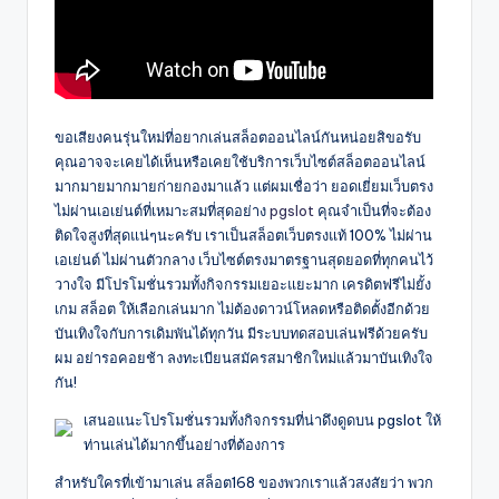
ขอเสียงคนรุ่นใหม่ที่อยากเล่นสล็อตออนไลน์กันหน่อยสิขอรับ
คุณอาจจะเคยได้เห็นหรือเคยใช้บริการเว็บไซต์สล็อตออนไลน์
มากมายมากมายก่ายกองมาแล้ว แต่ผมเชื่อว่า ยอดเยี่ยมเว็บตรง
ไม่ผ่านเอเย่นต์ที่เหมาะสมที่สุดอย่าง
pgslot
คุณจำเป็นที่จะต้อง
ติดใจสูงที่สุดแน่ๆนะครับ เราเป็นสล็อตเว็บตรงแท้ 100% ไม่ผ่าน
เอเย่นต์ ไม่ผ่านตัวกลาง เว็บไซต์ตรงมาตรฐานสุดยอดที่ทุกคนไว้
วางใจ มีโปรโมชั่นรวมทั้งกิจกรรมเยอะแยะมาก เครดิตฟรีไม่ยั้ง
เกม สล็อต ให้เลือกเล่นมาก ไม่ต้องดาวน์โหลดหรือติดตั้งอีกด้วย
บันเทิงใจกับการเดิมพันได้ทุกวัน มีระบบทดสอบเล่นฟรีด้วยครับ
ผม อย่ารอคอยช้า ลงทะเบียนสมัครสมาชิกใหม่แล้วมาบันเทิงใจ
กัน!
เสนอแนะโปรโมชั่นรวมทั้งกิจกรรมที่น่าดึงดูดบน pgslot ให้
ท่านเล่นได้มากขึ้นอย่างที่ต้องการ
สำหรับใครที่เข้ามาเล่น สล็อต168 ของพวกเราแล้วสงสัยว่า พวก