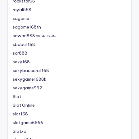
rockstar66
royal558
sagame
sagame168th
sawan888 ทดลองเล่น
sbobet168
scr888
sexy168
sexybaccarat168
sexygame1688k
sexygame992
Slot
Slot Online
slot168
slotgame6666
Slotxo