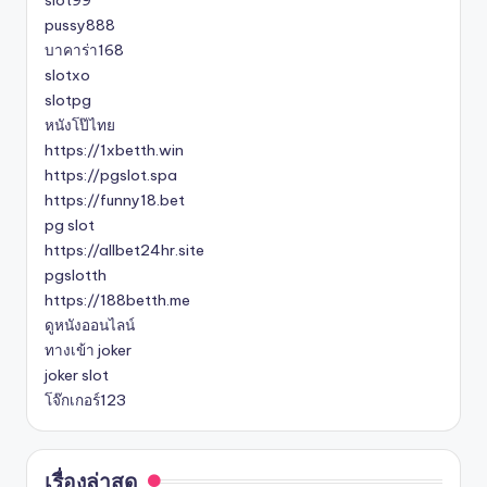
slot99
pussy888
บาคาร่า168
slotxo
slotpg
หนังโป๊ไทย
https://1xbetth.win
https://pgslot.spa
https://funny18.bet
pg slot
https://allbet24hr.site
pgslotth
https://188betth.me
ดูหนังออนไลน์
ทางเข้า joker
joker slot
โจ๊กเกอร์123
เรื่องล่าสุด