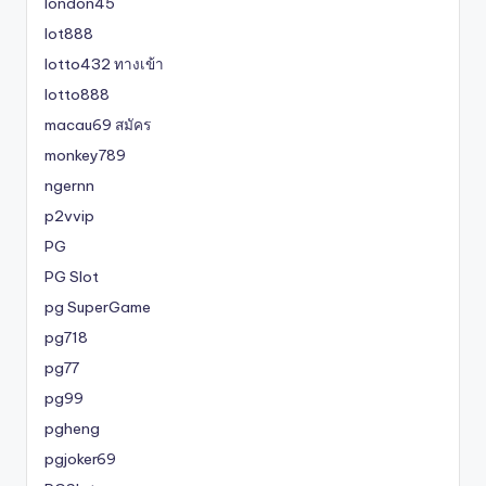
london45
lot888
lotto432 ทางเข้า
lotto888
macau69 สมัคร
monkey789
ngernn
p2vvip
PG
PG Slot
pg SuperGame
pg718
pg77
pg99
pgheng
pgjoker69