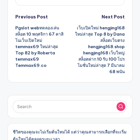
Post
Previous Post
Next Post
Pgslot webทดลองเล่น
เว็บเปิดใหม่ hengjing168
navigation
สล็อต 10 พฤศจิกา 67 คาสิ
ใหม่ล่าสุด Top 8 by Dana
โนเว็บเปิดใหม่
สล็อตเว็บตรง
temmax69 ใหม่ล่าสุด
hengjing168.shop
Top 82 by Roberta
hengjing168 เว็บใหญ่
temmax69
สล็อตฝาก 10 รับ 100 โปร
Temmax69.co
โมชั่นใหม่ล่าสุด 7 มีนาคม
68 พนัน
ชีวิตของคุณจะไม่เริ่มต้นใหม่ได้ แต่ว่าคุณสามารถเลือกที่จะเริ่ม
ต้นใหม่ได้ตลอดระยะเวลา