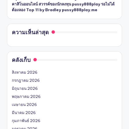
คาสิโนออนไลน์ สวรรค์ของนักลงทุน pussy888play รอไม่ได้
ต้องลอง Top 11 by Bradley pussy888play.me
ความเห็นล่าสุด
คลังเก็บ
สิงหาคม 2026
กรกฎาคม 2026
มิถุนายน 2026
พฤษภาคม 2026
เมษายน 2026
มีนาคม 2026
กุมภาพันธ์ 2026
มกราคม 2026