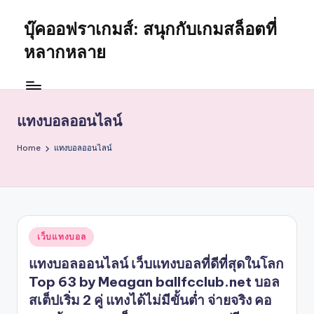
บุ๊คออฟราเกมส์: สนุกกับเกมสล็อตที่
หลากหลาย
แทงบอลออนไลน์
Home
แทงบอลออนไลน์
Posted
เว็บแทงบอล
in
แทงบอลออนไลน์ เว็บแทงบอลที่ดีที่สุดในโลก
Top 63 by Meagan ballfcclub.net บอล
สเต็ปเริ่ม 2 คู่ แทงได้ไม่มีขั้นต่ำ จ่ายจริง คอ