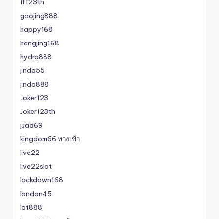
ff123th
gaojing888
happy168
hengjing168
hydra888
jinda55
jinda888
Joker123
Joker123th
juad69
kingdom66 ทางเข้า
live22
live22slot
lockdown168
london45
lot888