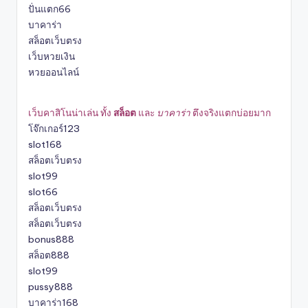
ปั่นแตก66
บาคาร่า
สล็อตเว็บตรง
เว็บหวยเงิน
หวยออนไลน์
เว็บคาสิโนน่าเล่น ทั้ง
สล็อต
และ
บาคาร่า
ตึงจริงแตกบ่อยมาก
โจ๊กเกอร์123
slot168
สล็อตเว็บตรง
slot99
slot66
สล็อตเว็บตรง
สล็อตเว็บตรง
bonus888
สล็อต888
slot99
pussy888
บาคาร่า168