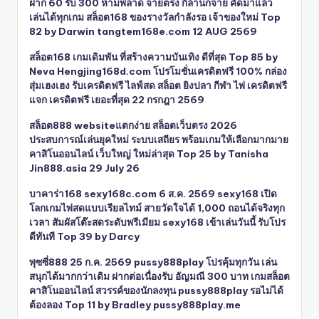
ฝาก 60 รับ 300 ห้ามพลาด จ่ายตรง กี่ล้านก็จ่าย คัดมาแล้ว
เล่นได้ทุกเกม สล็อต168 ของรางวัลกำลังรอ เจ้าของใหม่ Top
82 by Darwin tangtem168e.com 12 AUG 2569
สล็อต168 เกมเดิมพัน ที่สร้างความบันเทิง ดีที่สุด Top 85 by
Neva Hengjing168d.com โปรโมชั่นเครดิตฟรี 100% กล่อง
สุ่มเฮงเฮง รับเครดิตฟรี ไลฟ์สด สล็อต ยิงปลา กีฬา ไพ่ เครดิตฟรี
แจก เครดิตฟรี เยอะที่สุด 22 กรกฎา 2569
สล็อต888 websiteแตกง่าย สล็อตเว็บตรง 2026
ประสบการณ์เล่นยุคใหม่ ระบบเสถียร พร้อมเกมให้เลือกมากมาย
คาสิโนออนไลน์ เว็บใหญ่ ใหม่ล่าสุด Top 25 by Tanisha
Jin888.asia 29 July 26
บาคาร่า168 sexy168c.com 6 ส.ค. 2569 sexy168 เปิด
โลกเกมไพ่สดแบบเรียลไทม์ สายวัดใจได้ 1,000 ถอนได้จริงทุก
เวลา สัมผัสโต๊ะสดระดับพรีเมียม sexy168 เข้าเล่นวันนี้ รับโปร
ดีทันที Top 39 by Darcy
พุซซี่888 25 ก.ค. 2569 pussy888play โปรคุ้มทุกวัน เล่น
สนุกได้มากกว่าเดิม ฝากต่อเนื่องรับ อัญมณี 300 บาท เกมสล็อต
คาสิโนออนไลน์ สวรรค์ของนักลงทุน pussy888play รอไม่ได้
ต้องลอง Top 11 by Bradley pussy888play.me