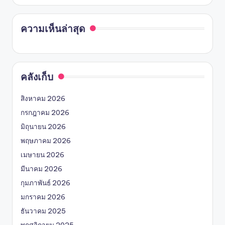
ความเห็นล่าสุด
คลังเก็บ
สิงหาคม 2026
กรกฎาคม 2026
มิถุนายน 2026
พฤษภาคม 2026
เมษายน 2026
มีนาคม 2026
กุมภาพันธ์ 2026
มกราคม 2026
ธันวาคม 2025