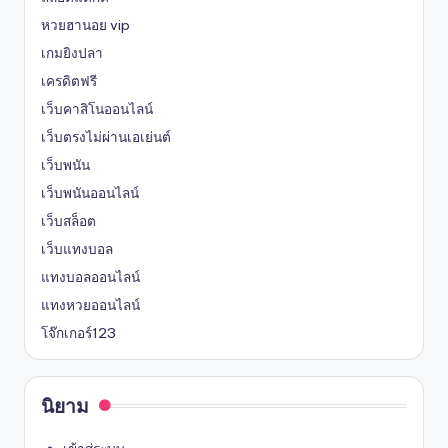
หวยฮานอย vip
เกมยิงปลา
เครดิตฟรี
เว็บคาสิโนออนไลน์
เว็บตรงไม่ผ่านเอเย่นต์
เว็บพนัน
เว็บพนันออนไลน์
เว็บสล็อต
เว็บแทงบอล
แทงบอลออนไลน์
แทงหวยออนไลน์
โจ๊กเกอร์123
นิยาม