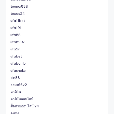
teenoi888
texas24
ufa11bet
ufa191
ufa88
ufa8997
ufa9r
ufabet
ufabomb
ufasnake
xin88
zeus66v2
คาสิโน
คาสิโนออนไลน์
ซื้อหวยออนไลน์ 24
ดูหนัง