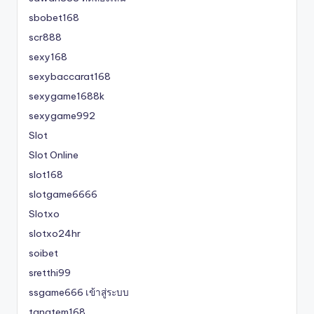
sbobet168
scr888
sexy168
sexybaccarat168
sexygame1688k
sexygame992
Slot
Slot Online
slot168
slotgame6666
Slotxo
slotxo24hr
soibet
sretthi99
ssgame666 เข้าสู่ระบบ
tangtem168