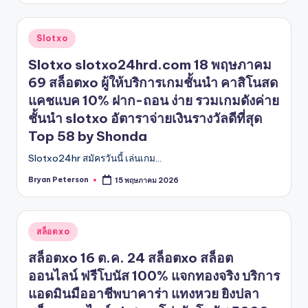
Posted
Slotxo
in
Slotxo slotxo24hrd.com 18 พฤษภาคม
69 สล็อตxo ผู้ให้บริการเกมชั้นนำ คาสิโนสด
แคชแบค 10% ฝาก-ถอน ง่าย รวมเกมดังค่าย
ชั้นนำ slotxo อัตาราจ่ายเงินรางวัลดีที่สุด
Top 58 by Shonda
Slotxo24hr สมัครวันนี้ เล่นเกม…
Bryan Peterson
15 พฤษภาคม 2026
Posted
by
Posted
สล็อตxo
in
สล็อตxo 16 ต.ค. 24 สล็อตxo สล็อต
ออนไลน์ ฟรีโบนัส 100% แจกทองจริง บริการ
แอดมินมืออาชีพบาคาร่า แทงหวย ยิงปลา