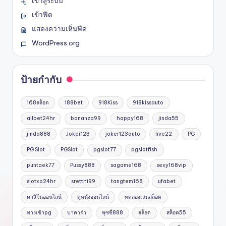
เข้าสู่ระบบ
เข้าฟีด
แสดงความเห็นฟีด
WordPress.org
ป้ายกำกับ
168สล็อต
188bet
918Kiss
918kissauto
allbet24hr
bonanza99
happy168
jinda55
jinda888
Joker123
joker123auto
live22
PG
PG Slot
PGSlot
pgslot77
pgslotfish
puntaek77
Pussy888
sagame168
sexy168vip
slotxo24hr
sretthi99
tangtem168
ufabet
คาสิโนออนไลน์
ดูหนังออนไลน์
ทดลองเล่นสล็อต
ทางเข้าpg
บาคาร่า
พุซซี่888
สล็อต
สล็อต55