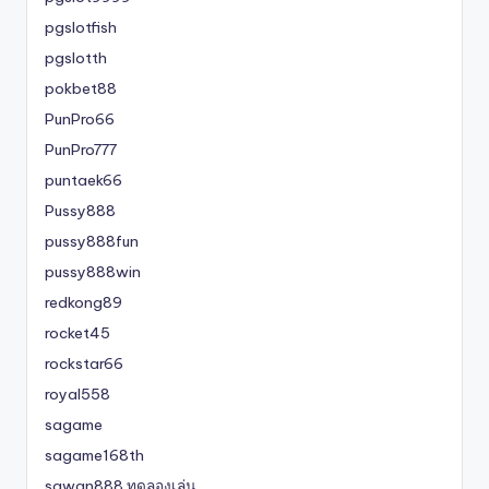
pgslotfish
pgslotth
pokbet88
PunPro66
PunPro777
puntaek66
Pussy888
pussy888fun
pussy888win
redkong89
rocket45
rockstar66
royal558
sagame
sagame168th
sawan888 ทดลองเล่น