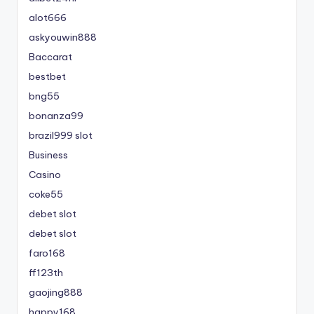
alot666
askyouwin888
Baccarat
bestbet
bng55
bonanza99
brazil999 slot
Business
Casino
coke55
debet slot
debet slot
faro168
ff123th
gaojing888
happy168