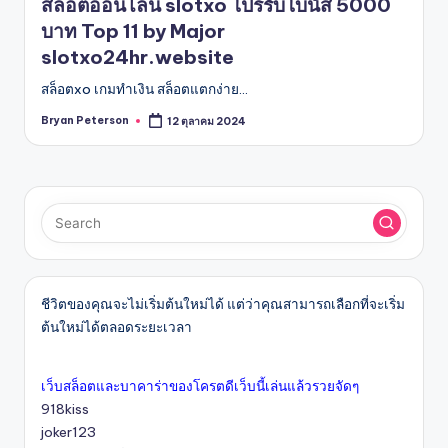
สล็อตออนไลน์ slotxo โปรรับโบนัส 5000
บาท Top 11 by Major
slotxo24hr.website
สล็อตxo เกมทำเงิน สล็อตแตกง่าย…
Bryan Peterson
12 ตุลาคม 2024
Posted
by
ชีวิตของคุณจะไม่เริ่มต้นใหม่ได้ แต่ว่าคุณสามารถเลือกที่จะเริ่ม
ต้นใหม่ได้ตลอดระยะเวลา
เว็บสล็อตและบาคาร่าของโครตดีเว็บนี้เล่นแล้วรวยจัดๆ
918kiss
joker123