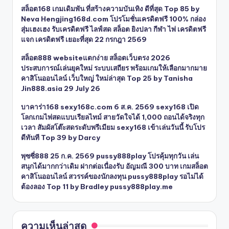
สล็อต168 เกมเดิมพัน ที่สร้างความบันเทิง ดีที่สุด Top 85 by
Neva Hengjing168d.com โปรโมชั่นเครดิตฟรี 100% กล่อง
สุ่มเฮงเฮง รับเครดิตฟรี ไลฟ์สด สล็อต ยิงปลา กีฬา ไพ่ เครดิตฟรี
แจก เครดิตฟรี เยอะที่สุด 22 กรกฎา 2569
สล็อต888 websiteแตกง่าย สล็อตเว็บตรง 2026
ประสบการณ์เล่นยุคใหม่ ระบบเสถียร พร้อมเกมให้เลือกมากมาย
คาสิโนออนไลน์ เว็บใหญ่ ใหม่ล่าสุด Top 25 by Tanisha
Jin888.asia 29 July 26
บาคาร่า168 sexy168c.com 6 ส.ค. 2569 sexy168 เปิด
โลกเกมไพ่สดแบบเรียลไทม์ สายวัดใจได้ 1,000 ถอนได้จริงทุก
เวลา สัมผัสโต๊ะสดระดับพรีเมียม sexy168 เข้าเล่นวันนี้ รับโปร
ดีทันที Top 39 by Darcy
พุซซี่888 25 ก.ค. 2569 pussy888play โปรคุ้มทุกวัน เล่น
สนุกได้มากกว่าเดิม ฝากต่อเนื่องรับ อัญมณี 300 บาท เกมสล็อต
คาสิโนออนไลน์ สวรรค์ของนักลงทุน pussy888play รอไม่ได้
ต้องลอง Top 11 by Bradley pussy888play.me
ความเห็นล่าสุด