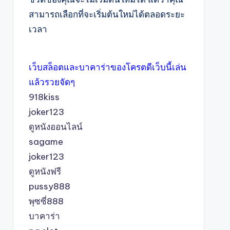
สามารถเลือกที่จะเริ่มต้นใหม่ได้ตลอดระยะ
เวลา
เว็บสล็อตและบาคาร่าของโครตดีเว็บนี้เล่น
แล้วรวยจัดๆ
918kiss
joker123
ดูหนังออนไลน์
sagame
joker123
ดูหนังฟรี
pussy888
พุซซี่888
บาคาร่า