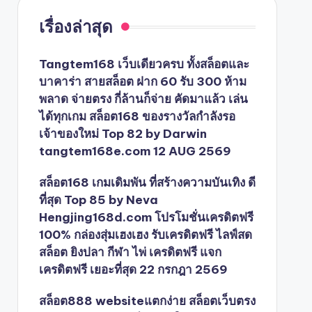
เรื่องล่าสุด
Tangtem168 เว็บเดียวครบ ทั้งสล็อตและ
บาคาร่า สายสล็อต ฝาก 60 รับ 300 ห้าม
พลาด จ่ายตรง กี่ล้านก็จ่าย คัดมาแล้ว เล่น
ได้ทุกเกม สล็อต168 ของรางวัลกำลังรอ
เจ้าของใหม่ Top 82 by Darwin
tangtem168e.com 12 AUG 2569
สล็อต168 เกมเดิมพัน ที่สร้างความบันเทิง ดี
ที่สุด Top 85 by Neva
Hengjing168d.com โปรโมชั่นเครดิตฟรี
100% กล่องสุ่มเฮงเฮง รับเครดิตฟรี ไลฟ์สด
สล็อต ยิงปลา กีฬา ไพ่ เครดิตฟรี แจก
เครดิตฟรี เยอะที่สุด 22 กรกฎา 2569
สล็อต888 websiteแตกง่าย สล็อตเว็บตรง