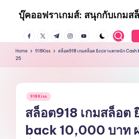
บุ๊คออฟราเกมส์: สนุกกับเกมส
facebook.com
twitter.com
t.me
instagram.com
youtube.com
Home
918Kiss
สล็อต918 เกมสล็อต ยิงปลาแตกหนัก Cash ba
25
Posted
918Kiss
in
สล็อต918 เกมสล็อต 
back 10,000 บาท ฝา