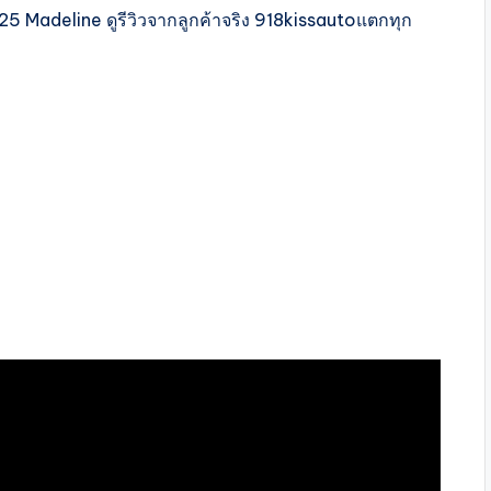
25 Madeline ดูรีวิวจากลูกค้าจริง 918kissautoแตกทุก