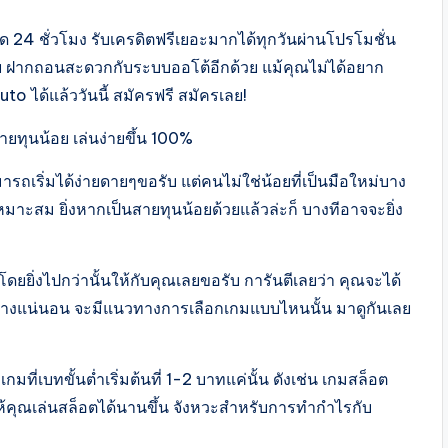
 24 ชั่วโมง รับเครดิตฟรีเยอะมากได้ทุกวันผ่านโปรโมชั่น
่าย ฝากถอนสะดวกกับระบบออโต้อีกด้วย แม้คุณไม่ได้อยาก
o ได้แล้ววันนี้ สมัครฟรี สมัครเลย!
ยทุนน้อย เล่นง่ายขึ้น 100%
ถเริ่มได้ง่ายดายๆขอรับ แต่คนไม่ใช่น้อยที่เป็นมือใหม่บาง
หมาะสม ยิ่งหากเป็นสายทุนน้อยด้วยแล้วล่ะก็ บางทีอาจจะยิ่ง
ยยิ่งไปกว่านั้นให้กับคุณเลยขอรับ การันตีเลยว่า คุณจะได้
ย่างแน่นอน จะมีแนวทางการเลือกเกมแบบไหนนั้น มาดูกันเลย
ี่เบทขั้นต่ำเริ่มต้นที่ 1-2 บาทแค่นั้น ดังเช่น เกมสล็อต
ห้คุณเล่นสล็อตได้นานขึ้น จังหวะสำหรับการทำกำไรกับ