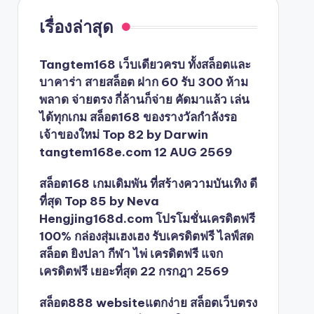
เรื่องล่าสุด
Tangtem168 เว็บเดียวครบ ทั้งสล็อตและ
บาคาร่า สายสล็อต ฝาก 60 รับ 300 ห้าม
พลาด จ่ายตรง กี่ล้านก็จ่าย คัดมาแล้ว เล่น
ได้ทุกเกม สล็อต168 ของรางวัลกำลังรอ
เจ้าของใหม่ Top 82 by Darwin
tangtem168e.com 12 AUG 2569
สล็อต168 เกมเดิมพัน ที่สร้างความบันเทิง ดี
ที่สุด Top 85 by Neva
Hengjing168d.com โปรโมชั่นเครดิตฟรี
100% กล่องสุ่มเฮงเฮง รับเครดิตฟรี ไลฟ์สด
สล็อต ยิงปลา กีฬา ไพ่ เครดิตฟรี แจก
เครดิตฟรี เยอะที่สุด 22 กรกฎา 2569
สล็อต888 websiteแตกง่าย สล็อตเว็บตรง