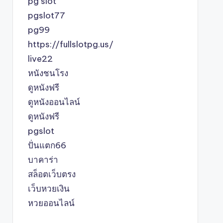
pg slot
pgslot77
pg99
https://fullslotpg.us/
live22
หนังชนโรง
ดูหนังฟรี
ดูหนังออนไลน์
ดูหนังฟรี
pgslot
ปั่นแตก66
บาคาร่า
สล็อตเว็บตรง
เว็บหวยเงิน
หวยออนไลน์