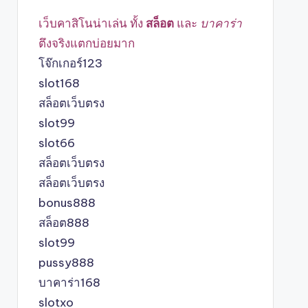
เว็บคาสิโนน่าเล่น ทั้ง
สล็อต
และ
บาคาร่า
ตึงจริงแตกบ่อยมาก
โจ๊กเกอร์123
slot168
สล็อตเว็บตรง
slot99
slot66
สล็อตเว็บตรง
สล็อตเว็บตรง
bonus888
สล็อต888
slot99
pussy888
บาคาร่า168
slotxo