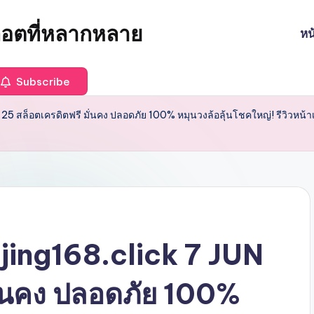
ล็อตที่หลากหลาย
หน
Subscribe
 25 สล็อตเครดิตฟรี มั่นคง ปลอดภัย 100% หมุนวงล้อลุ้นโชคใหญ่! รีวิวหน
gjing168.click 7 JUN
ั่นคง ปลอดภัย 100%