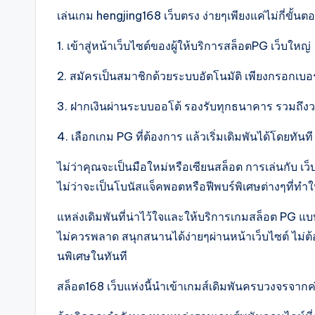
เล่นเกม hengjing168 เว็บตรง ง่ายๆเพียงแค่ไม่กี่ขั้นต
1. เข้าสู่หน้าเว็บไซต์ของผู้ให้บริการสล็อตPG เว็บใหญ่
2. สมัครเป็นสมาชิกด้วยระบบอัตโนมัติ เพียงกรอกเบอร์
3. ฝากเงินผ่านระบบออโต้ รองรับทุกธนาคาร รวมถึงว
4. เลือกเกม PG ที่ต้องการ แล้วเริ่มเดิมพันได้โดยทันที
ไม่ว่าคุณจะเป็นมือใหม่หรือเซียนสล็อต การเล่นกับ เว
ไม่ว่าจะเป็นโบนัสแจ็คพอตหรือฟีพบร์พิเศษต่างๆที่ทำให
แหล่งเดิมพันที่น่าไว้ใจและให้บริการเกมสล็อต PG แบ
ไม่ควรพลาด สนุกสนานได้ง่ายๆผ่านหน้าเว็บไซต์ ไม่ต้องด
นพิเศษในทันที
สล็อต168 เว็บแห่งนี้นำเข้าเกมส์เดิมพันครบวงจรจากค