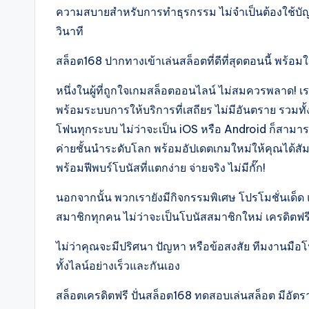
ความสบายสำหรับการทำธุรกรรม ไม่จำเป็นต้องใช้บัญชี
วินาที
สล็อต168 ปากทางเข้าเล่นสล็อตที่ดีที่สุดตอนนี้ พร้อมใ
หนึ่งในผู้ที่ถูกใจเกมสล็อตออนไลน์ ไม่สมควรพลาด! เราข
พร้อมระบบการให้บริการที่เสถียร ไม่มีอันตราย รวมทั้ง
โฟนทุกระบบ ไม่ว่าจะเป็น iOS หรือ Android ก็สามาร
ค่ายชั้นนำระดับโลก พร้อมอัปเดตเกมใหม่ให้คุณได้
พร้อมฟีพบร์โบนัสที่แตกง่าย จ่ายจริง ไม่มีกั๊ก!
นอกจากนั้น พวกเรายังมีกิจกรรมพิเศษ โปรโมชั่นเด็ด แ
สมาชิกทุกคน ไม่ว่าจะเป็นโบนัสสมาชิกใหม่ เครดิตฟ
ไม่ว่าคุณจะมีปริศนา ปัญหา หรือข้อสงสัย ทีมงานมื
ทั้งไลน์อย่างเร็วและกันเอง
สล็อตเครดิตฟรี ปั่นสล็อต168 ทดสอบเล่นสล็อต มีอั