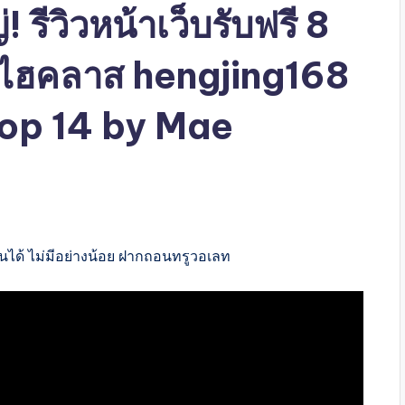
 รีวิวหน้าเว็บรับฟรี 8
บไฮคลาส hengjing168
Top 14 by Mae
ล่นได้ ไม่มีอย่างน้อย ฝากถอนทรูวอเลท