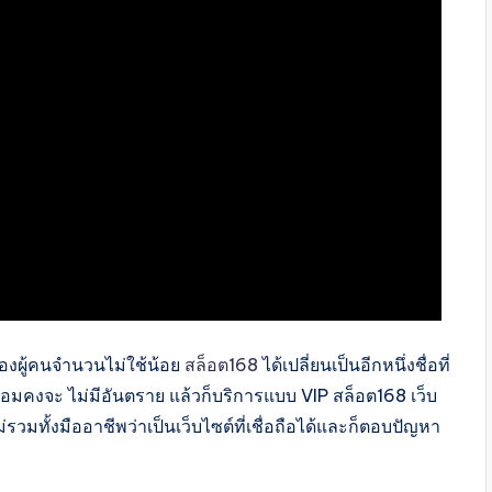
องผู้คนจำนวนไม่ใช้น้อย
สล็อต168
ได้เปลี่ยนเป็นอีกหนึ่งชื่อที่
้อมคงจะ ไม่มีอันตราย แล้วก็บริการแบบ VIP สล็อต168 เว็บ
ม่รวมทั้งมืออาชีพว่าเป็นเว็บไซต์ที่เชื่อถือได้และก็ตอบปัญหา