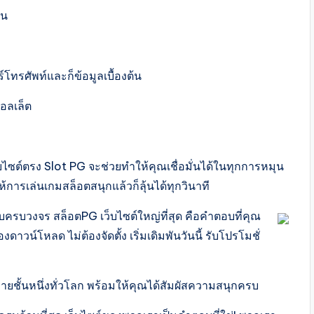
อน
โทรศัพท์และก็ข้อมูลเบื้องต้น
อลเล็ต
็บไซต์ตรง Slot PG จะช่วยทำให้คุณเชื่อมั่นได้ในทุกการหมุน
้การเล่นเกมสล็อตสนุกแล้วก็ลุ้นได้ทุกวินาที
บครบวงจร สล็อตPG เว็บไซต์ใหญ่ที่สุด คือคำตอบที่คุณ
าวน์โหลด ไม่ต้องจัดตั้ง เริ่มเดิมพันวันนี้ รับโปรโมชั่
่ายชั้นหนึ่งทั่วโลก พร้อมให้คุณได้สัมผัสความสนุกครบ