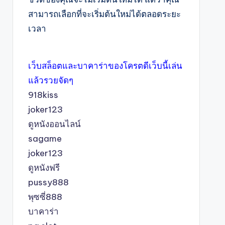
สามารถเลือกที่จะเริ่มต้นใหม่ได้ตลอดระยะ
เวลา
เว็บสล็อตและบาคาร่าของโครตดีเว็บนี้เล่น
แล้วรวยจัดๆ
918kiss
joker123
ดูหนังออนไลน์
sagame
joker123
ดูหนังฟรี
pussy888
พุซซี่888
บาคาร่า