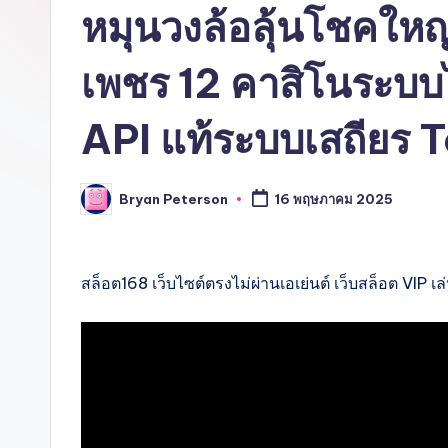
หมุนวงล้อลุ้นโชคใหญ่!
เพชร 12 คาสิโนระบ
API แท้ระบบเสถียร 
Bryan Peterson
16 พฤษภาคม 2025
Posted
by
สล็อต168 เว็บไซต์ตรงไม่ผ่านเอเย่นต์ เว็บสล็อต VIP เ