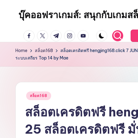
บุ๊คออฟราเกมส์: สนุกกับเกมส
facebook.com
twitter.com
t.me
instagram.com
youtube.com
Home
สล็อต168
สล็อตเครดิตฟรี hengjing168.click 7 JUN
ระบบเสถียร Top 14 by Mae
Posted
สล็อต168
in
สล็อตเครดิตฟรี hen
25 สล็อตเครดิตฟรี ม